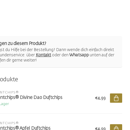
gen zu diesem Produkt?
t du Hilfe bei der Bestellung? Dann wende dich einfach direkt
undenservice: über
Kontakt
oder den
Whatsapp
unten auf der
lfen dir gerne weiter!
rodukte
ENTCHIPS®
ntchips® Divine Dao Duftchips
€4,99
 Lager
ENTCHIPS®
ntchips® Apfel Duftchips
€4,99