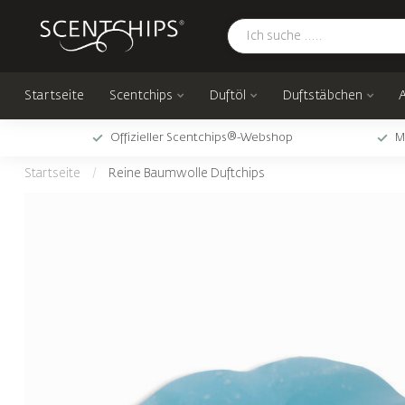
Startseite
Scentchips
Duftöl
Duftstäbchen
Offizieller Scentchips®-Webshop
M
Startseite
/
Reine Baumwolle Duftchips