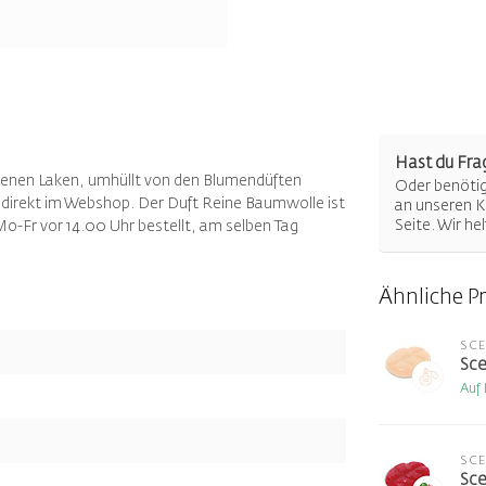
Hast du Fra
chenen Laken, umhüllt von den Blumendüften
Oder benötigs
ie direkt im Webshop. Der Duft Reine Baumwolle ist
an unseren K
Seite. Wir he
t: Mo-Fr vor 14.00 Uhr bestellt, am selben Tag
Ähnliche P
SC
Sce
Auf
SC
Sce