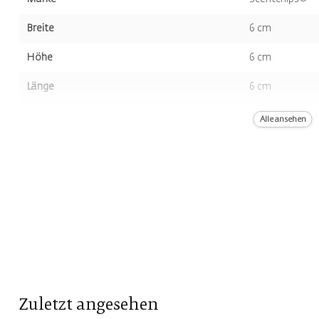
Breite
6 cm
Höhe
6 cm
Länge
6 cm
Volumen
13st.
Alle ansehen
Farbe
Blau
Geruch
Baumwolle
Zuletzt angesehen