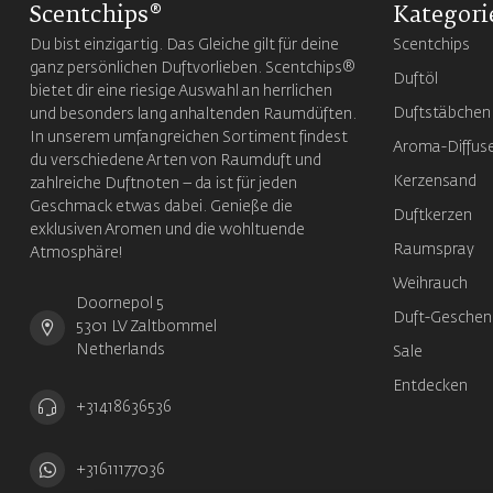
Scentchips®
Kategori
Du bist einzigartig. Das Gleiche gilt für deine
Scentchips
ganz persönlichen Duftvorlieben. Scentchips®
Duftöl
bietet dir eine riesige Auswahl an herrlichen
Duftstäbchen
und besonders lang anhaltenden Raumdüften.
In unserem umfangreichen Sortiment findest
Aroma-Diffus
du verschiedene Arten von Raumduft und
Kerzensand
zahlreiche Duftnoten – da ist für jeden
Geschmack etwas dabei. Genieße die
Duftkerzen
exklusiven Aromen und die wohltuende
Raumspray
Atmosphäre!
Weihrauch
Doornepol 5
Duft-Geschen
5301 LV Zaltbommel
Netherlands
Sale
Entdecken
+31418636536
+31611177036