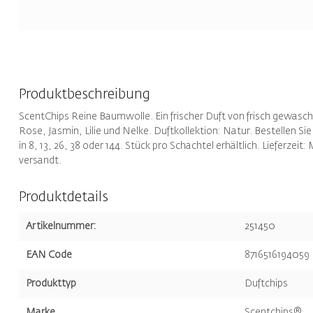
Produktbeschreibung
ScentChips Reine Baumwolle. Ein frischer Duft von frisch gewas
Rose, Jasmin, Lilie und Nelke. Duftkollektion: Natur. Bestellen S
in 8, 13, 26, 38 oder 144. Stück pro Schachtel erhältlich. Lieferzei
versandt.
Produktdetails
Artikelnummer:
251450
EAN Code
8716516194059
Produkttyp
Duftchips
Marke
Scentchips®