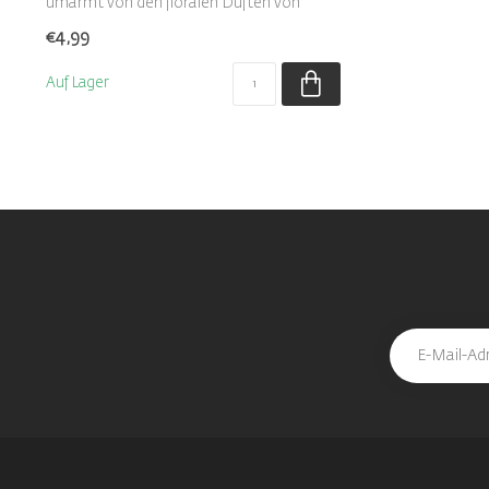
umarmt von den floralen Düften von
Rose...
€4,99
Auf Lager