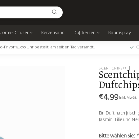
Aroma-Diffuser
Kerzensand
Duftkerzen
Raumspray
o-Fr vor 14.00 Uhr bestellt, am selben Tag versandt.
G
SCENTCHIPS®
Scentchi
Duftchip
€4,99
Inkl. MwSt.
Ein Duft nach frisc
Jasmin, Lilie und Ne
Bitte wählen Sie:
*