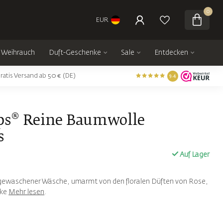
0
EUR
Weihrauch
Duft-Geschenke
Sale
Entdecken
ratis Versand ab 50 € (DE)
9.4
ps® Reine Baumwolle
s
Auf Lager
h gewaschener Wäsche, umarmt von den floralen Düften von Rose,
lke
Mehr lesen
.