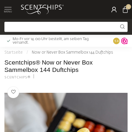
0
MENU
Mo-Fr vor 14.00 Uhr bestellt, am selben Tag
Gratis Ver
9.4
versandt.
Startseite
/
Now or Never Box Sammelbox 144 Duftchips
Scentchips® Now or Never Box
Sammelbox 144 Duftchips
SCENTCHIPS®