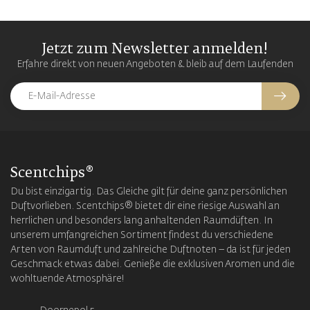
Jetzt zum Newsletter anmelden!
Erfahre direkt von neuen Angeboten & bleib auf dem Laufenden
Scentchips®
Du bist einzigartig. Das Gleiche gilt für deine ganz persönlichen
Duftvorlieben. Scentchips® bietet dir eine riesige Auswahl an
herrlichen und besonders lang anhaltenden Raumdüften. In
unserem umfangreichen Sortiment findest du verschiedene
Arten von Raumduft und zahlreiche Duftnoten – da ist für jeden
Geschmack etwas dabei. Genieße die exklusiven Aromen und die
wohltuende Atmosphäre!