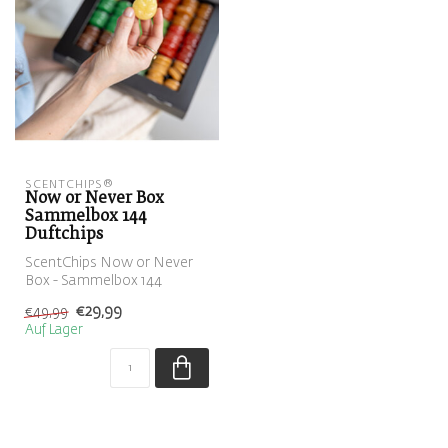
SCENTCHIPS®
Now or Never Box
Sammelbox 144
Duftchips
ScentChips Now or Never
Box - Sammelbox 144
Duftchips
€29,99
€49,99
Auf Lager