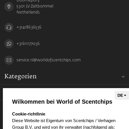
Doornepol 5
5301 LV Zaltbommel
Netherlands
+31418636536
+31611177036
service.nl@worldofscentchips.com
Kategorien
Informationen
Wilkommen bei World of Scentchips
Mein Konto
select language
Cookie-richtlinie
Diese Website ist Eigentum von Scentchips / Verhagen
Group B.V. und wird von ihr verwaltet (nachfolgend als: