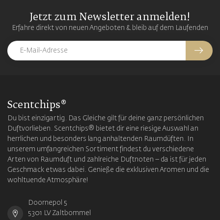
Jetzt zum Newsletter anmelden!
Erfahre direkt von neuen Angeboten & bleib auf dem Laufenden
Scentchips®
Du bist einzigartig. Das Gleiche gilt für deine ganz persönlichen
Duftvorlieben. Scentchips® bietet dir eine riesige Auswahl an
herrlichen und besonders lang anhaltenden Raumdüften. In
unserem umfangreichen Sortiment findest du verschiedene
Arten von Raumduft und zahlreiche Duftnoten – da ist für jeden
Geschmack etwas dabei. Genieße die exklusiven Aromen und die
wohltuende Atmosphäre!
Doornepol 5
5301 LV Zaltbommel