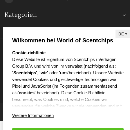
Kategorien
Informationen
Wilkommen bei World of Scentchips
Mein Konto
select language
Cookie-richtlinie
Diese Website ist Eigentum von Scentchips / Verhagen
Group B.V. und wird von ihr verwaltet (nachfolgend als:
'Scentchips'
,
'wir'
oder
'uns'
bezeichnet). Unsere Website
verwendet Cookies und gleichwertige Technologien wie
€
Pixel und JavaScript (im Folgenden zusammenfassend
als
'cookies'
bezeichnet). Diese Cookie-Richtlinie
beschreibt, was Cookies sind, welche Cookies wir
verwenden, für welche Zwecke wir sie verwenden und mit
welchen Partnern wir dabei zusammenarbeiten.
Weitere Informationen
WAS SIND COOKIES?