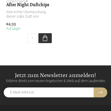
SCENTCHIPS®
After Night Duftchips
Eine echte Überraschung,
dieser süße Duft von
geröstetem Zucker
€4,99
Auf Lager
Jetzt zum Newsletter anmelden!
Erfahre direkt von neuen Angeboten & bleib auf dem Laufenden