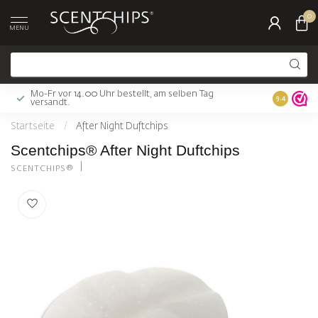
0
MENU
Mo-Fr vor 14.00 Uhr bestellt, am selben Tag
Gratis Ver
9.4
versandt.
Startseite
/
After Night Duftchips
Scentchips® After Night Duftchips
SCENTCHIPS®