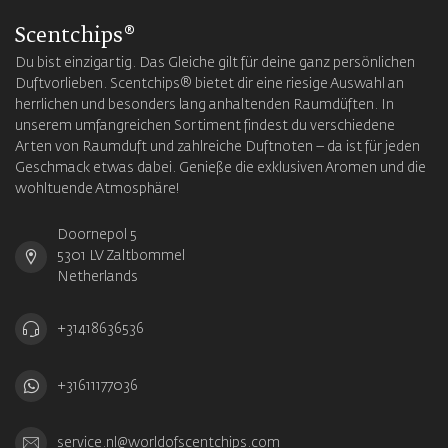
Scentchips®
Du bist einzigartig. Das Gleiche gilt für deine ganz persönlichen
Duftvorlieben. Scentchips® bietet dir eine riesige Auswahl an
herrlichen und besonders lang anhaltenden Raumdüften. In
unserem umfangreichen Sortiment findest du verschiedene
Arten von Raumduft und zahlreiche Duftnoten – da ist für jeden
Geschmack etwas dabei. Genieße die exklusiven Aromen und die
wohltuende Atmosphäre!
Doornepol 5
5301 LV Zaltbommel
Netherlands
+31418636536
+31611177036
service.nl@worldofscentchips.com