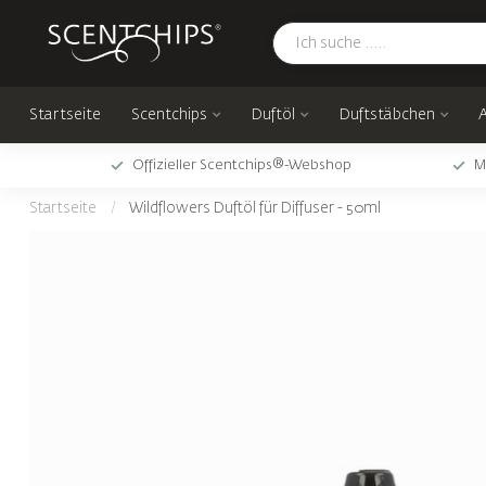
Startseite
Scentchips
Duftöl
Duftstäbchen
Offizieller Scentchips®-Webshop
M
Startseite
/
Wildflowers Duftöl für Diffuser - 50ml