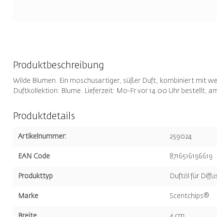
Produktbeschreibung
Wilde Blumen. Ein moschusartiger, süßer Duft, kombiniert mit w
Duftkollektion: Blume. Lieferzeit: Mo-Fr vor 14.00 Uhr bestellt, a
Produktdetails
Artikelnummer:
259024
EAN Code
8716516196619
Produkttyp
Duftöl für Diffu
Marke
Scentchips®
Breite
4 cm