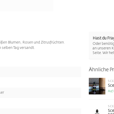
Hast du Fra
eißen Blumen, Rosen und Zitrusfrüchten.
Oder benötigs
m selben Tag versandt.
an unseren K
Seite. Wir he
Ähnliche P
SC
Sce
Auf
ser
SC
Sce