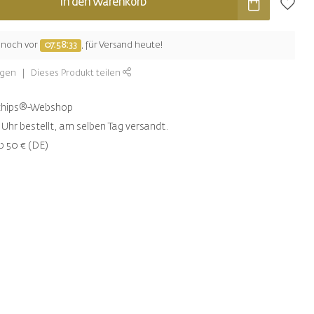
In den Warenkorb
e noch vor
07:58:32
, für Versand heute!
ügen
Dieses Produkt teilen
ntchips®-Webshop
Uhr bestellt, am selben Tag versandt.
b 50 € (DE)