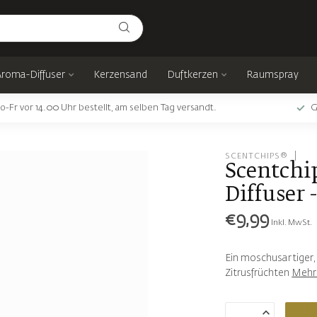
Aroma-Diffuser
Kerzensand
Duftkerzen
Raumspray
o-Fr vor 14.00 Uhr bestellt, am selben Tag versandt.
G
SCENTCHIPS®
Scentchi
Diffuser 
€9,99
Inkl. MwSt.
Ein moschusartiger,
Zitrusfrüchten
Mehr