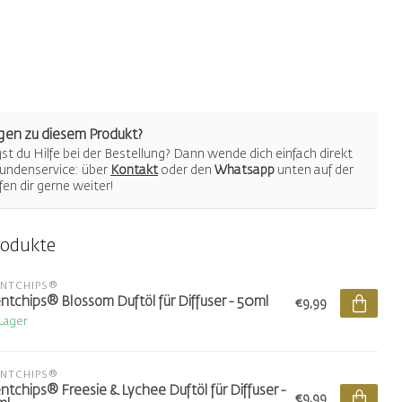
gen zu diesem Produkt?
t du Hilfe bei der Bestellung? Dann wende dich einfach direkt
undenservice: über
Kontakt
oder den
Whatsapp
unten auf der
lfen dir gerne weiter!
rodukte
ENTCHIPS®
ntchips® Blossom Duftöl für Diffuser - 50ml
€9,99
 Lager
ENTCHIPS®
ntchips® Freesie & Lychee Duftöl für Diffuser -
€9,99