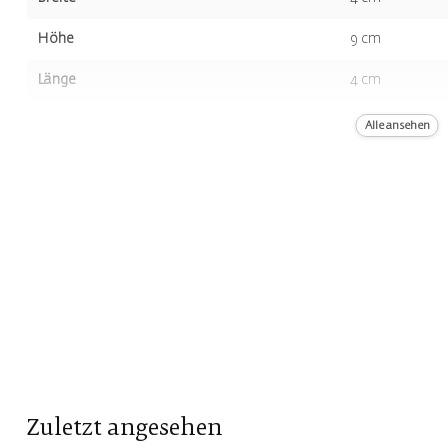
Höhe
9 cm
Länge
4 cm
Volumen
500 ml
Alle ansehen
Farbe
Orange
Geruch
Wild Blumen
Zuletzt angesehen