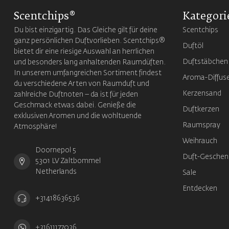
Scentchips®
Kategori
Du bist einzigartig. Das Gleiche gilt für deine
Scentchips
ganz persönlichen Duftvorlieben. Scentchips®
Duftöl
bietet dir eine riesige Auswahl an herrlichen
Duftstäbchen
und besonders lang anhaltenden Raumdüften.
In unserem umfangreichen Sortiment findest
Aroma-Diffus
du verschiedene Arten von Raumduft und
Kerzensand
zahlreiche Duftnoten – da ist für jeden
Geschmack etwas dabei. Genieße die
Duftkerzen
exklusiven Aromen und die wohltuende
Raumspray
Atmosphäre!
Weihrauch
Doornepol 5
Duft-Geschen
5301 LV Zaltbommel
Netherlands
Sale
Entdecken
+31418636536
+31611177036