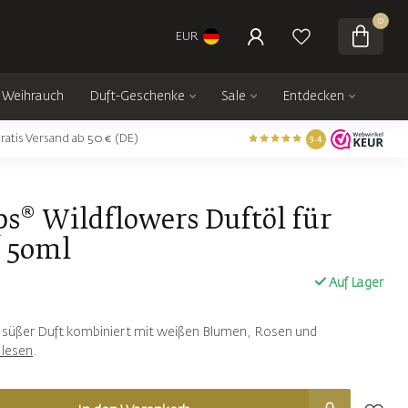
0
EUR
Weihrauch
Duft-Geschenke
Sale
Entdecken
ratis Versand ab 50 € (DE)
9.4
ps® Wildflowers Duftöl für
- 50ml
Auf Lager
 süßer Duft kombiniert mit weißen Blumen, Rosen und
 lesen
.