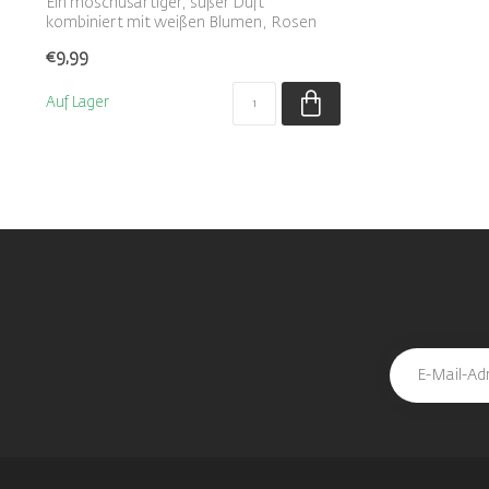
Ein moschusartiger, süßer Duft
kombiniert mit weißen Blumen, Rosen
und Zitrusfrü...
€9,99
Auf Lager