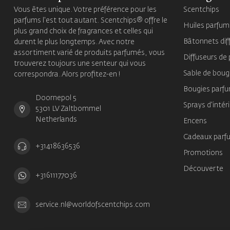
Vous êtes unique. Votre préférence pour les
Scentchips
parfums l'est tout autant. Scentchips® offre le
Huiles parfu
plus grand choix de fragrances et celles qui
Bâtonnets dif
durent le plus longtemps. Avec notre
assortiment varié de produits parfumés, vous
Diffuseurs de
trouverez toujours une senteur qui vous
Sable de boug
correspondra. Alors profitez-en !
Bougies parf
Doornepol 5
Sprays d'intér
5301 LV Zaltbommel
Netherlands
Encens
Cadeaux parf
+31418636536
Promotions
Découverte
+31611177036
service.nl@worldofscentchips.com