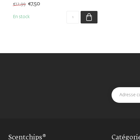
€7,50
€12,99
En stock
Scentchips®
Catégori