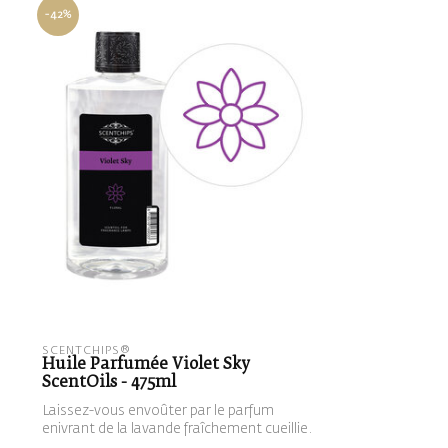
-42%
SCENTCHIPS®
Huile Parfumée Violet Sky
ScentOils - 475ml
Laissez-vous envoûter par le parfum
enivrant de la lavande fraîchement cueillie.