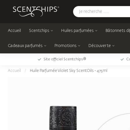
Accueil
Scentchips
Huiles parfumées
Bâtonnets di
Cadeaux parfumés
Promotions
Découverte
Site officiel Scentchips®
Co
Accueil
/
Huile Parfumée Violet Sky ScentOils - 475ml