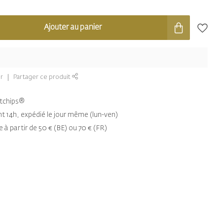
Ajouter au panier
r
Partager ce produit
entchips®
14h, expédié le jour même (lun-ven)
e à partir de 50 € (BE) ou 70 € (FR)