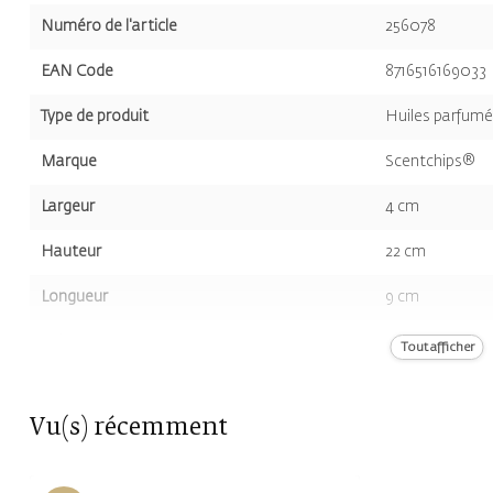
Numéro de l'article
256078
EAN Code
8716516169033
Type de produit
Huiles parfum
Marque
Scentchips®
Largeur
4 cm
Hauteur
22 cm
Longueur
9 cm
Volume
400 ml
Tout afficher
Couleur
Violet
Vu(s) récemment
Odeur
Lavande