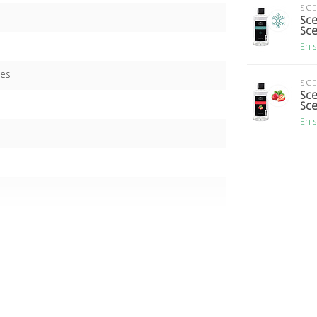
SC
Sce
Sce
En 
ées
SC
Sce
Sce
En 