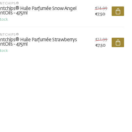
ENTCHIPS®
€14,99
ntchips® Huile Parfumée Snow Angel
ntOils - 475ml
€7,50
stock
ENTCHIPS®
€12,99
ntchips® Huile Parfumée Strawberrys
ntOils - 475ml
€7,50
stock