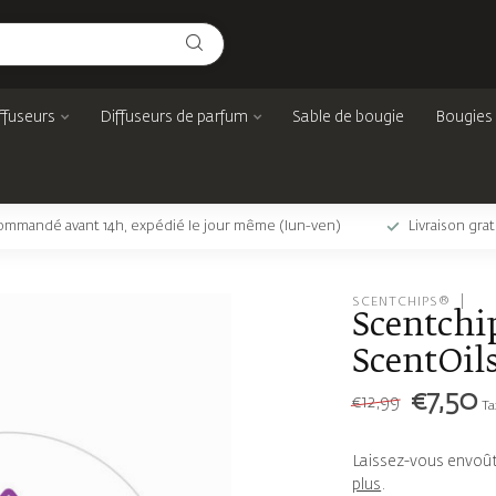
ffuseurs
Diffuseurs de parfum
Sable de bougie
Bougies
mmandé avant 14h, expédié le jour même (lun-ven)
Livraison gra
SCENTCHIPS®
Scentchi
ScentOils
€7,50
€12,99
Ta
Laissez-vous envoûte
plus
.