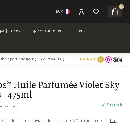
0
EUR
 parfumées
Sprays d'intérieur
Encens
tuite à partir de 50 € (BE) ou 70 € (FR)
9.4
ps® Huile Parfumée Violet Sky
 - 475ml
En stock
xes incluses
r par le parfum enivrant de la lavande fraîchement cueillie.
Lire