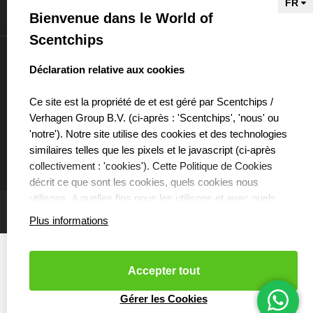
Bienvenue dans le World of
Informations
Scentchips
Mon compte
select language
Déclaration relative aux cookies
Ce site est la propriété de et est géré par Scentchips /
Verhagen Group B.V. (ci-après : 'Scentchips', 'nous' ou
'notre'). Notre site utilise des cookies et des technologies
€
similaires telles que les pixels et le javascript (ci-après
collectivement : 'cookies'). Cette Politique de Cookies
décrit ce que sont les cookies, quels cookies nous
utilisons, à quelles fins nous les utilisons et avec quels
partenaires nous collaborons à cet effet.
Plus informations
QUE SONT LES COOKIES ?
Les cookies sont de petits fichiers texte stockés sur votre
Accepter tout
ordinateur ou votre téléphone mobile par le site que vous
visitez. Les cookies peuvent être utilisés pour améliorer
Cookies resetten
- Copyright 2026 Scentchips® - Powered by
Gérer les Cookies
webshop-service.nl
l'efficacité des sites web ou, par exemple, pour s'assurer