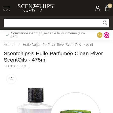
0
MENU
Commandé avant 14h, expédié le jour même (lun-
Livraison 
9.4
ven)
Accueil
/
Huile Parfumée Clean River ScentOils - 475ml
Scentchips® Huile Parfumée Clean River
ScentOils - 475ml
SCENTCHIPS®