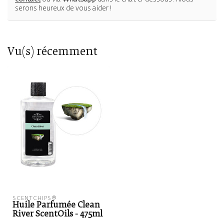
serons heureux de vous aider !
Vu(s) récemment
SCENTCHIPS®
Huile Parfumée Clean
River ScentOils - 475ml