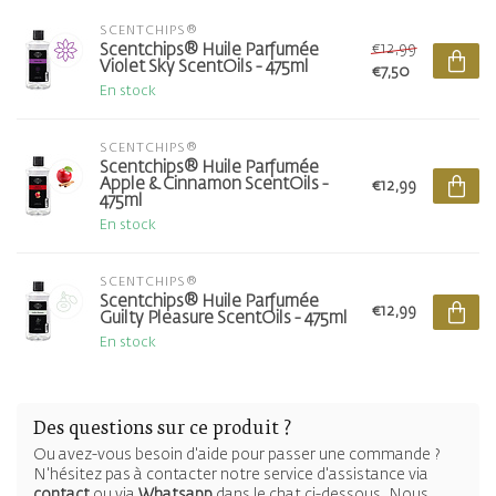
SCENTCHIPS®
€12,99
Scentchips® Huile Parfumée
Violet Sky ScentOils - 475ml
€7,50
En stock
SCENTCHIPS®
Scentchips® Huile Parfumée
Apple & Cinnamon ScentOils -
€12,99
475ml
En stock
SCENTCHIPS®
Scentchips® Huile Parfumée
€12,99
Guilty Pleasure ScentOils - 475ml
En stock
Des questions sur ce produit ?
Ou avez-vous besoin d'aide pour passer une commande ?
N'hésitez pas à contacter notre service d'assistance via
contact
ou via
Whatsapp
dans le chat ci-dessous. Nous