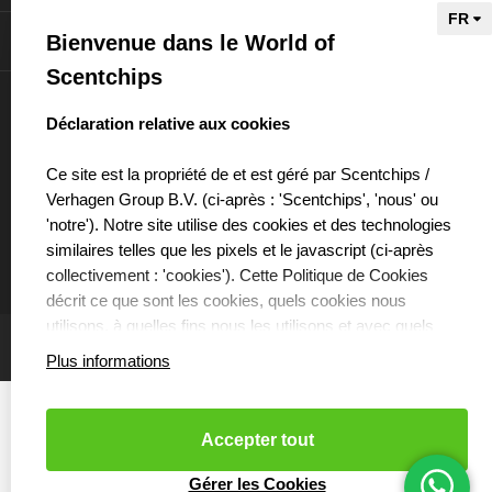
Bienvenue dans le World of
Informations
Scentchips
Mon compte
select language
Déclaration relative aux cookies
Ce site est la propriété de et est géré par Scentchips /
Verhagen Group B.V. (ci-après : 'Scentchips', 'nous' ou
'notre'). Notre site utilise des cookies et des technologies
€
similaires telles que les pixels et le javascript (ci-après
collectivement : 'cookies'). Cette Politique de Cookies
décrit ce que sont les cookies, quels cookies nous
utilisons, à quelles fins nous les utilisons et avec quels
partenaires nous collaborons à cet effet.
Plus informations
QUE SONT LES COOKIES ?
Les cookies sont de petits fichiers texte stockés sur votre
Accepter tout
ordinateur ou votre téléphone mobile par le site que vous
visitez. Les cookies peuvent être utilisés pour améliorer
Cookies resetten
- Copyright 2026 Scentchips® - Powered by
Gérer les Cookies