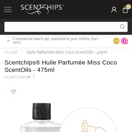
0
MENU
Commandé avant 14h, expédié le jour même (lun-
Livraison 
9.4
ven)
Accueil
/
Huile Parfumée Miss Coco ScentOils - 475ml
Scentchips® Huile Parfumée Miss Coco
ScentOils - 475ml
SCENTCHIPS®