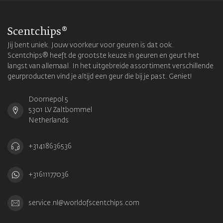
Scentchips®
Jij bent uniek. Jouw voorkeur voor geuren is dat ook.
Scentchips® heeft de grootste keuze in geuren en geurt het
langst van allemaal. In het uitgebreide assortiment verschillende
geurproducten vind je altijd een geur die bij je past. Geniet!
Doornepol 5
5301 LV Zaltbommel
Netherlands
+31418636536
+31611177036
service.nl@worldofscentchips.com