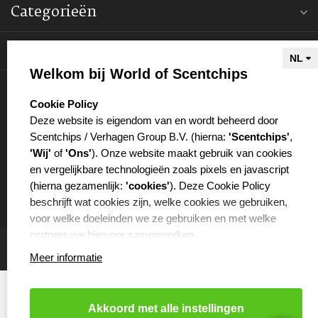
Categorieën
Informatie
Welkom bij World of Scentchips
Mijn account
select language
Cookie Policy
Deze website is eigendom van en wordt beheerd door
Scentchips / Verhagen Group B.V. (hierna:
'Scentchips'
,
'Wij'
of
'Ons'
). Onze website maakt gebruik van cookies
en vergelijkbare technologieën zoals pixels en javascript
€
(hierna gezamenlijk:
'cookies'
). Deze Cookie Policy
beschrijft wat cookies zijn, welke cookies we gebruiken,
voor welke doeleinden we ze gebruiken en met welke
partners we hiervoor samenwerken.
Meer informatie
WAT ZIJN COOKIES?
Cookies zijn kleine tekstbestanden die worden opgeslagen
op je computer of op je mobiele telefoon door de website
Akkoord met alle instellingen
die je bezoekt. Cookies kunnen onder andere worden