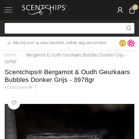
0
MENU
Ma-vrij voor 14.00u besteld, zelfde dag verzonden.
Gratis bez
9.4
Home
/
Bergamot & Oudh Geurkaars Bubbles Donker Grijs -
3978gr
Scentchips® Bergamot & Oudh Geurkaars
Bubbles Donker Grijs - 3978gr
SCENTCHIPS®