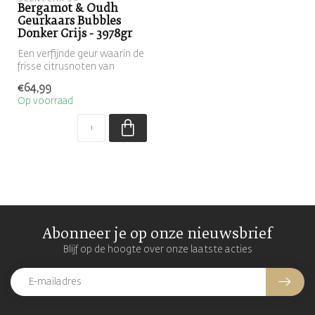
Bergamot & Oudh
Geurkaars Bubbles
Donker Grijs - 3978gr
Een verfijnde geur waarin de
frisse citrusnoten van
bergamot harmonieus
€64,99
samensme...
Op voorraad
Abonneer je op onze nieuwsbrief
Blijf op de hoogte over onze laatste acties