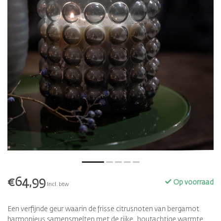
€64,99
Op voorraad
Incl. btw
Een verfijnde geur waarin de frisse citrusnoten van bergamot
harmonieus samensmelten met de rijke, houtachtige warmte