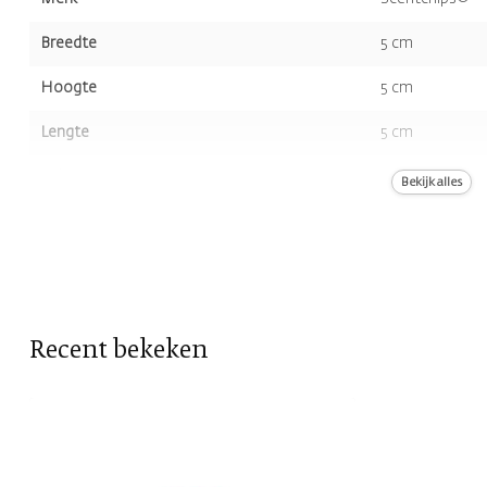
Breedte
5 cm
Hoogte
5 cm
Lengte
5 cm
Volume
8st.
Bekijk alles
Kleur
Rood, Roze
Geur
Bloesem
Recent bekeken