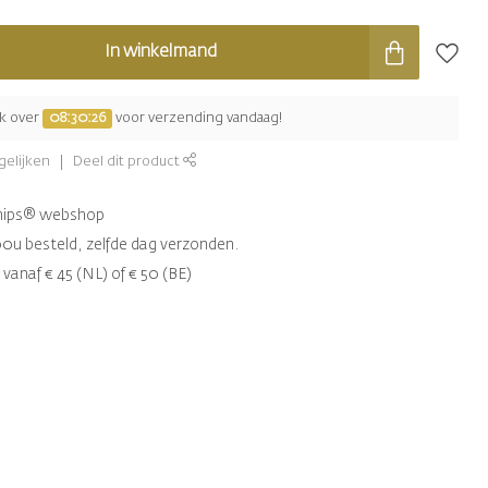
In winkelmand
jk over
08:30:26
voor verzending vandaag!
gelijken
Deel dit product
chips® webshop
00u besteld, zelfde dag verzonden.
 vanaf € 45 (NL) of € 50 (BE)