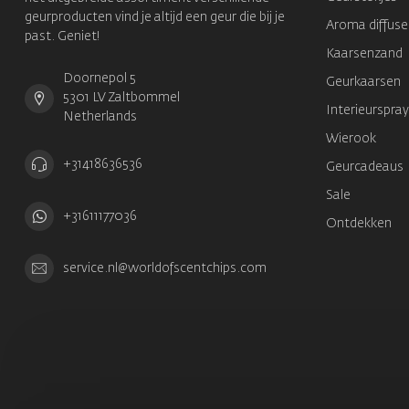
geurproducten vind je altijd een geur die bij je
Aroma diffuse
past. Geniet!
Kaarsenzand
Doornepol 5
Geurkaarsen
5301 LV Zaltbommel
Interieurspray
Netherlands
Wierook
+31418636536
Geurcadeaus
Sale
+31611177036
Ontdekken
service.nl@worldofscentchips.com