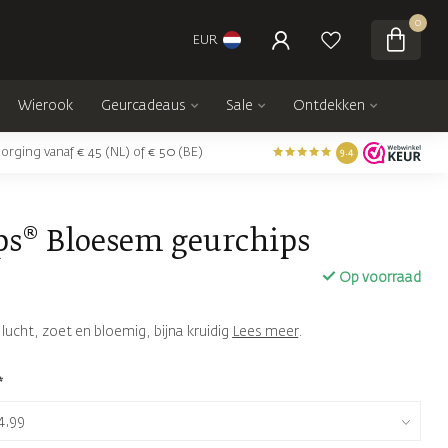
0
EUR
Wierook
Geurcadeaus
Sale
Ontdekken
orging vanaf € 45 (NL) of € 50 (BE)
9.4
ps® Bloesem geurchips
Op voorraad
 lucht, zoet en bloemig, bijna kruidig
Lees meer
.
*