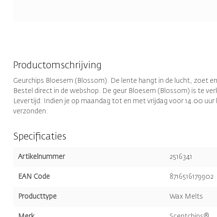
Productomschrijving
Geurchips Bloesem (Blossom). De lente hangt in de lucht, zoet en 
Bestel direct in de webshop. De geur Bloesem (Blossom) is te verkri
Levertijd: Indien je op maandag tot en met vrijdag voor 14.00 uu
verzonden.
Specificaties
Artikelnummer
2516341
EAN Code
8716516179902
Producttype
Wax Melts
Merk
Scentchips®