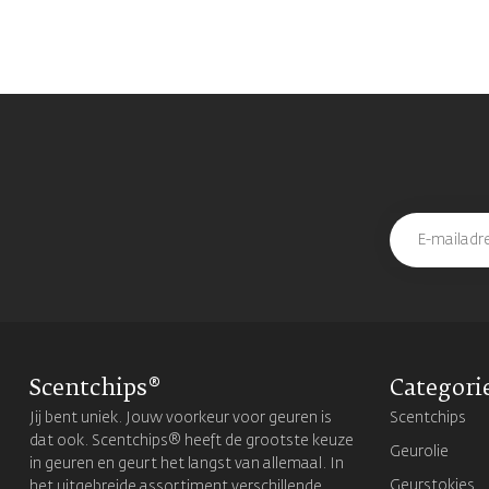
Scentchips®
Categori
Jij bent uniek. Jouw voorkeur voor geuren is
Scentchips
dat ook. Scentchips® heeft de grootste keuze
Geurolie
in geuren en geurt het langst van allemaal. In
Geurstokjes
het uitgebreide assortiment verschillende