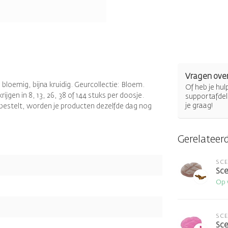
Vragen over
bloemig, bijna kruidig. Geurcollectie: Bloem.
Of heb je hu
jgen in 8, 13, 26, 38 of 144 stuks per doosje.
supportafdel
je graag!
r bestelt, worden je producten dezelfde dag nog
Gerelateer
SC
Sce
Op 
SC
Sce