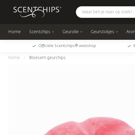
Home
Scentchips
Geurolie
Geurstokjes
Arom
Officiële Scentchips® webshop
Home
/
Bloesem geurchips