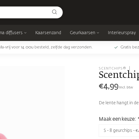
a diffusers
Kaarsenzand
Geurkaarsen
Interieurspray
Ma-vrij voor 14.00u besteld, zelfde dag verzonden.
Gratis bez
SCENTCHIPS®
Scentchi
€4,99
Incl. btw
De lente hangt in de
Maak een keuze: