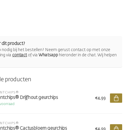
 dit product?
lp nodig bij het bestellen? Neem gerust contact op met onze
ing via
contact
of via
Whatsapp
hieronder in de chat. Wij helpen
de producten
ENTCHIPS®
ntchips® Drijfhout geurchips
€4,99
voorraad
ENTCHIPS®
ntchips® Cactusbloem geurchips
€4,99