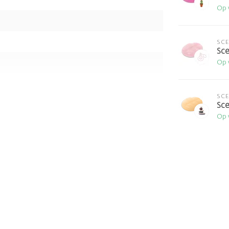
Op 
SC
Sce
Op 
SC
Sce
Op 