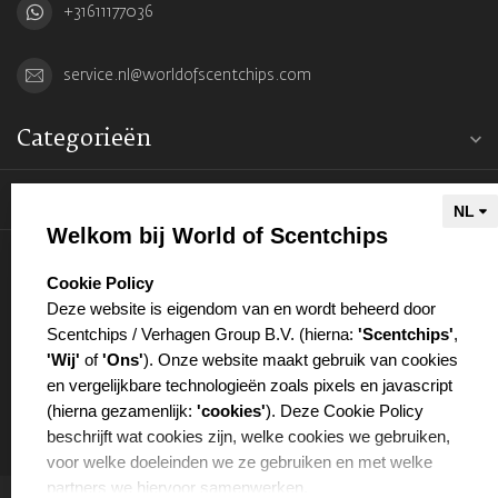
+31611177036
service.nl@worldofscentchips.com
Categorieën
Informatie
Welkom bij World of Scentchips
Mijn account
select language
Cookie Policy
Deze website is eigendom van en wordt beheerd door
Scentchips / Verhagen Group B.V. (hierna:
'Scentchips'
,
'Wij'
of
'Ons'
). Onze website maakt gebruik van cookies
en vergelijkbare technologieën zoals pixels en javascript
€
(hierna gezamenlijk:
'cookies'
). Deze Cookie Policy
beschrijft wat cookies zijn, welke cookies we gebruiken,
voor welke doeleinden we ze gebruiken en met welke
partners we hiervoor samenwerken.