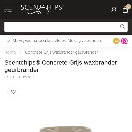
0
MENU
Ma-vrij voor 14.00u besteld, zelfde dag verzonden.
Gratis bez
9.4
Home
/
Concrete Grijs waxbrander geurbrander
Scentchips® Concrete Grijs waxbrander
geurbrander
SCENTCHIPS®