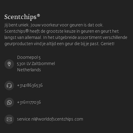
Scentchips®
Jij bent uniek. Jouw voorkeur voor geuren is dat ook.
Scentchips® heeft de grootste keuze in geuren en geurt het
langst van allemaal. In het uitgebreide assortiment verschillende
geurproducten vind je altijd een geur die bij je past. Geniet!
Doornepol 5
5301 LV Zaltbommel
Netherlands
+31418636536
+31611177036
service.nl@worldofscentchips.com