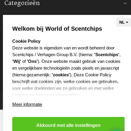
Categorieën
Informatie
Welkom bij World of Scentchips
Mijn account
select language
Cookie Policy
Deze website is eigendom van en wordt beheerd door
Scentchips / Verhagen Group B.V. (hierna:
'Scentchips'
,
'Wij'
of
'Ons'
). Onze website maakt gebruik van cookies
en vergelijkbare technologieën zoals pixels en javascript
€
(hierna gezamenlijk:
'cookies'
). Deze Cookie Policy
beschrijft wat cookies zijn, welke cookies we gebruiken,
voor welke doeleinden we ze gebruiken en met welke
partners we hiervoor samenwerken.
Meer informatie
WAT ZIJN COOKIES?
Cookies zijn kleine tekstbestanden die worden opgeslagen
op je computer of op je mobiele telefoon door de website
Akkoord met alle instellingen
die je bezoekt. Cookies kunnen onder andere worden