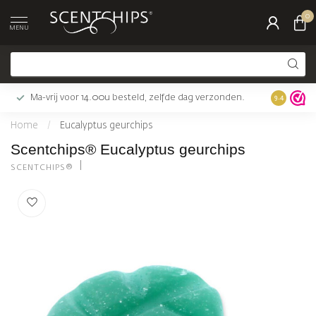
0
MENU
Ma-vrij voor 14.00u besteld, zelfde dag verzonden.
Gratis bez
9.4
Home
/
Eucalyptus geurchips
Scentchips® Eucalyptus geurchips
SCENTCHIPS®