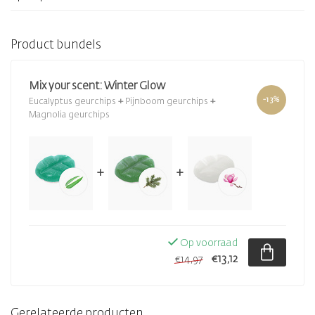
Product bundels
Mix your scent: Winter Glow
-13%
Eucalyptus geurchips
+
Pijnboom geurchips
+
Magnolia geurchips
+
+
Op voorraad
€13,12
€14,97
Gerelateerde producten