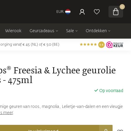
0
EUR
Wierook
Geurcadeaus
Sale
Ontdekken
orging vanaf € 45 (NL) of € 50 (BE)
9.4
s® Freesia & Lychee geurolie
 - 475ml
Op voorraad
mige geuren van roos, magnolia, Lelietje-van-dalen en een vleugje
es meer
.