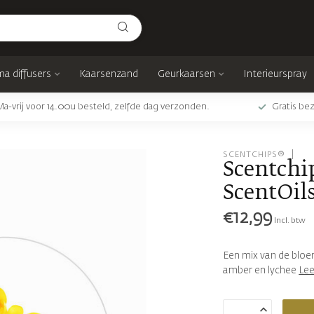
a diffusers
Kaarsenzand
Geurkaarsen
Interieurspray
Ma-vrij voor 14.00u besteld, zelfde dag verzonden.
Gratis bez
SCENTCHIPS®
Scentchip
ScentOils
€12,99
Incl. btw
Een mix van de bloe
amber en lychee
Le