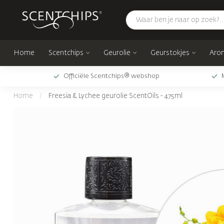
Home
Scentchips
Geurolie
Geurstokjes
Arom
Officiële Scentchips® webshop
Home
/
Freesia & Lychee geurolie ScentOils - 475ml