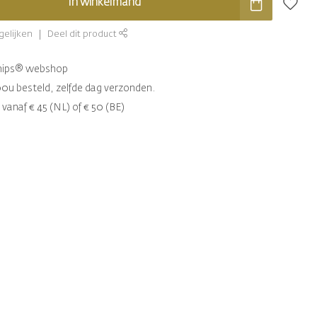
In winkelmand
gelijken
Deel dit product
chips® webshop
00u besteld, zelfde dag verzonden.
 vanaf € 45 (NL) of € 50 (BE)