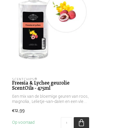
SCENTCHIPS®
Freesia & Lychee geurolie
ScentOils - 475ml
Een mix van de bloemige geuren van roos,
magnolia, Lelietje-van-dalen en een vle...
€12,99
Op voorraad