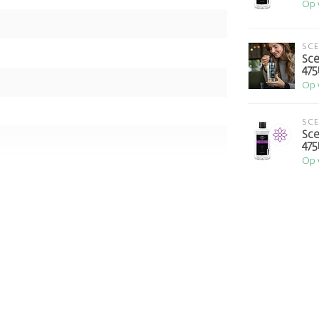
Op 
SC
Sce
475
Op 
SC
Sce
475
Op 
ee