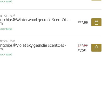
voorraad
ENTCHIPS®
ntchips® Winterwoud geurolie ScentOils -
€12,99
ml
voorraad
ENTCHIPS®
€12,99
ntchips® Violet Sky geurolie ScentOils -
ml
€7,50
voorraad