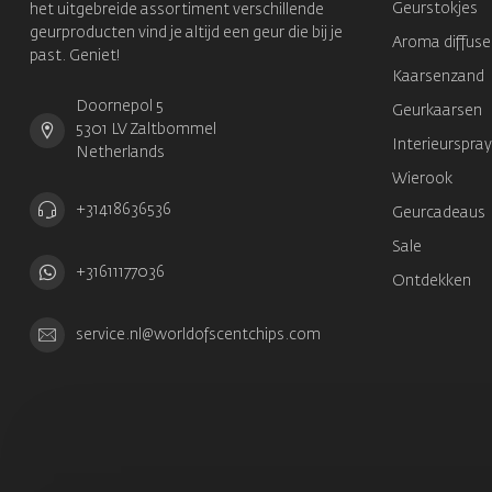
Geurstokjes
het uitgebreide assortiment verschillende
geurproducten vind je altijd een geur die bij je
Aroma diffuse
past. Geniet!
Kaarsenzand
Doornepol 5
Geurkaarsen
5301 LV Zaltbommel
Interieurspray
Netherlands
Wierook
+31418636536
Geurcadeaus
Sale
+31611177036
Ontdekken
service.nl@worldofscentchips.com