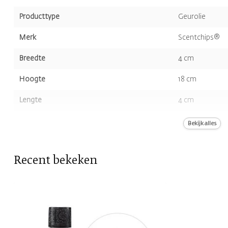
Producttype
Geurolie
Merk
Scentchips®
Breedte
4 cm
Hoogte
18 cm
Lengte
4 cm
Volume
200 ml
Bekijk alles
Kleur
Roze
Recent bekeken
Geur
Freesia & Lych