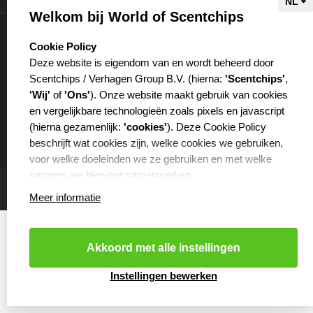
Welkom bij World of Scentchips
Mijn account
select language
Cookie Policy
Deze website is eigendom van en wordt beheerd door
Scentchips / Verhagen Group B.V. (hierna:
'Scentchips'
,
'Wij'
of
'Ons'
). Onze website maakt gebruik van cookies
en vergelijkbare technologieën zoals pixels en javascript
€
(hierna gezamenlijk:
'cookies'
). Deze Cookie Policy
beschrijft wat cookies zijn, welke cookies we gebruiken,
voor welke doeleinden we ze gebruiken en met welke
partners we hiervoor samenwerken.
Meer informatie
WAT ZIJN COOKIES?
Cookies zijn kleine tekstbestanden die worden opgeslagen
op je computer of op je mobiele telefoon door de website
Akkoord met alle instellingen
die je bezoekt. Cookies kunnen onder andere worden
gebruikt om websites efficiënter te laten functioneren of ze
Cookies resetten
- Copyright 2026 Scentchips® - Powered by
Instellingen bewerken
webshop-service.nl
worden bijvoorbeeld gebruikt om ervoor te zorgen dat
producten die je aan je winkelmandje toevoegt in het