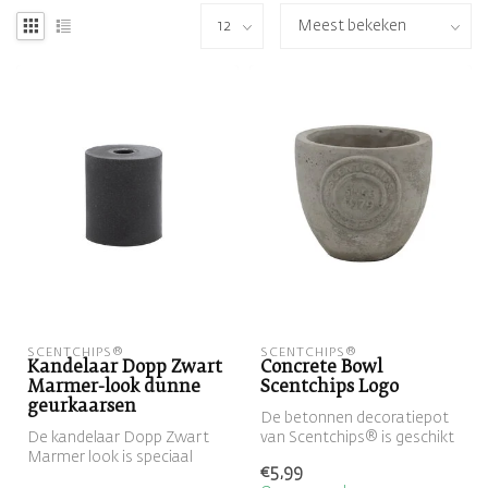
SCENTCHIPS®
SCENTCHIPS®
Kandelaar Dopp Zwart
Concrete Bowl
Marmer-look dunne
Scentchips Logo
geurkaarsen
De betonnen decoratiepot
De kandelaar Dopp Zwart
van Scentchips® is geschikt
Marmer look is speciaal
om meerdere dunne
€5,99
ontworpen voor onze dunne
geurkaars...