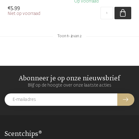
Op voorraad
geurka...
€5,99
Niet op voorraad
Toon
1
-
2
van 2
Abonneer je op onze nieuwsbrief
Blijf op de hoogte over onze laatste acties
Scentchips®