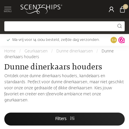
0
MENU
Ma-vrij voor 14.00u besteld, zelfde dag verzonden.
Gratis bez
9.4
Home
/
Geurkaarsen
/
Dunne dinerkaarsen
/
Dunne
dinerkaars houders
Dunne dinerkaars houders
Ontdek onze dunne dinerkaars houders, kandelaars en
standaards. Perfect voor dunne dinerkaarsen, maar niet geschikt
voor onze onze gedraaide of dikke dinerkaarsen. Kies jouw
favoriet en creëer een sfeervolle ambiance met onze
geurkaarsen.
Filters