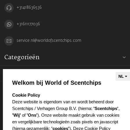
+31418636536
+31611177036
service.nl@worldofscentchips.com
Categorieën
Informatie
Welkom bij World of Scentchips
Mijn account
select language
Cookie Policy
Deze website is eigendom van en wordt beheerd door
Scentchips / Verhagen Group B.V. (hierna:
'Scentchips'
,
'Wij'
of
'Ons'
). Onze website maakt gebruik van cookies
en vergelijkbare technologieën zoals pixels en javascript
€
(hierna gezamenlijk:
'cookies'
). Deze Cookie Policy