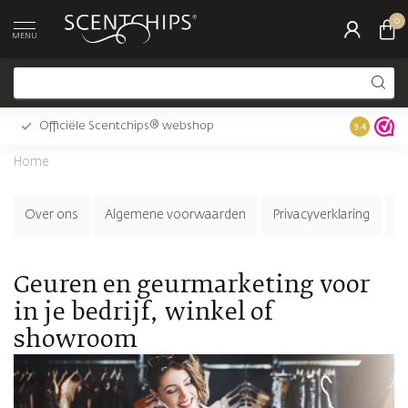
0
MENU
Officiële Scentchips® webshop
Ma-vrij vo
9.4
Home
Over ons
Algemene voorwaarden
Privacyverklaring
K
Geuren en geurmarketing voor
in je bedrijf, winkel of
showroom