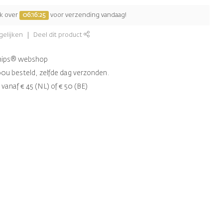
jk over
06:16:25
voor verzending vandaag!
gelijken
Deel dit product
chips® webshop
00u besteld, zelfde dag verzonden.
 vanaf € 45 (NL) of € 50 (BE)