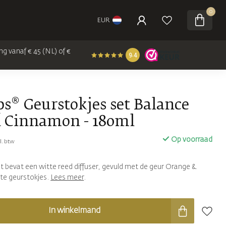
0
EUR
ng vanaf € 45 (NL) of €
9.4
ps® Geurstokjes set Balance
 Cinnamon - 180ml
Op voorraad
l. btw
t bevat een witte reed diffuser, gevuld met de geur Orange &
te geurstokjes.
Lees meer
.
In winkelmand