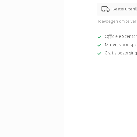
Bestel uiterli
Toevoegen om te ver
Officiële Scent
Ma-vrij voor 14.
Gratis bezorging