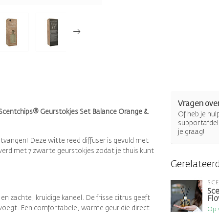
Vragen over
 de Scentchips® Geurstokjes Set Balance Orange &
Of heb je hu
supportafdel
je graag!
tvangen! Deze witte reed diffuser is gevuld met
erd met 7 zwarte geurstokjes zodat je thuis kunt
Gerelateer
SC
Sce
zachte, kruidige kaneel. De frisse citrus geeft
Flo
oevoegt. Een comfortabele, warme geur die direct
Op 