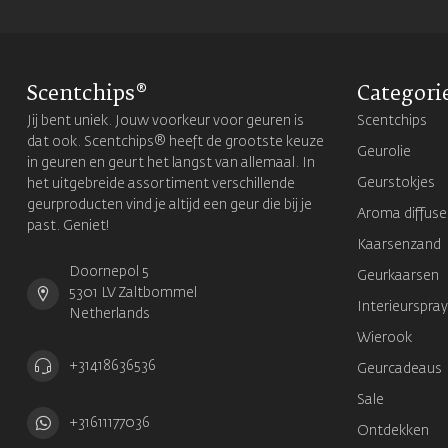
Scentchips®
Categori
Jij bent uniek. Jouw voorkeur voor geuren is
Scentchips
dat ook. Scentchips® heeft de grootste keuze
Geurolie
in geuren en geurt het langst van allemaal. In
Geurstokjes
het uitgebreide assortiment verschillende
geurproducten vind je altijd een geur die bij je
Aroma diffuse
past. Geniet!
Kaarsenzand
Doornepol 5
Geurkaarsen
5301 LV Zaltbommel
Interieurspray
Netherlands
Wierook
+31418636536
Geurcadeaus
Sale
+31611177036
Ontdekken