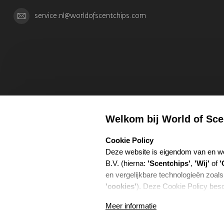
service.nl@worldofscentchips.com
Welkom bij World of Sce
select language
Cookie Policy
Deze website is eigendom van en w
B.V. (hierna:
'Scentchips'
,
'Wij'
of
'
en vergelijkbare technologieën zoals
'cookies'
). Deze Cookie Policy besc
gebruiken, voor welke doeleinden w
Meer informatie
Coo
hiervoor samenwerken.