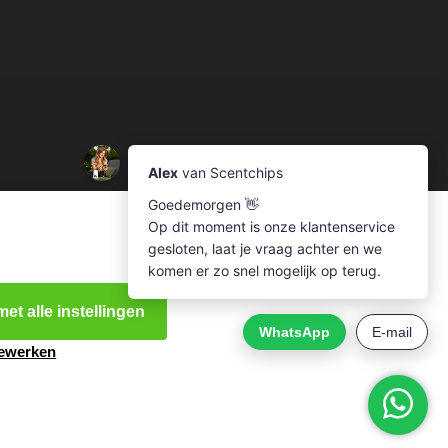
et alle instellingen
bewerken
e.nl