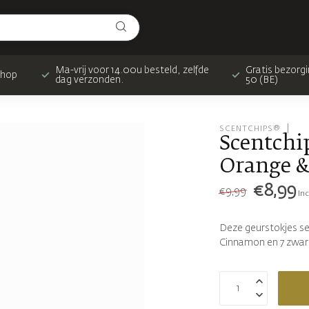
Ma-vrij voor 14.00u besteld, zelfde
Gratis bezorgi
shop
dag verzonden.
50 (BE)
SCENTCHIPS®
Scentchi
Orange &
€8,99
€9,99
Inc
Deze geurstokjes se
Cinnamon en 7 zwar