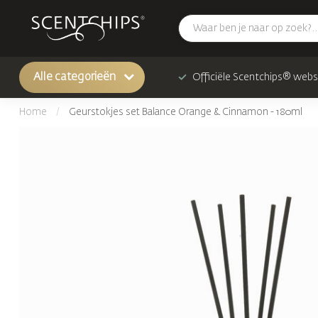
Alle categorieën
Officiële Scentchips® web
Home
/
Geurstokjes set Balance Orange & Cinnamon - 180ml