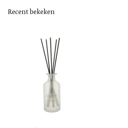
Geur
Sinaasappel
Recent bekeken
Vorm
Cilinder