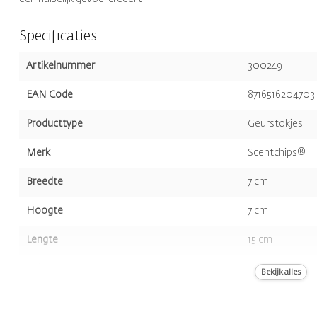
Specificaties
Artikelnummer
300249
EAN Code
8716516204703
Producttype
Geurstokjes
Merk
Scentchips®
Breedte
7 cm
Hoogte
7 cm
Lengte
15 cm
Volume
8st.
Bekijk alles
Kleur
Wit