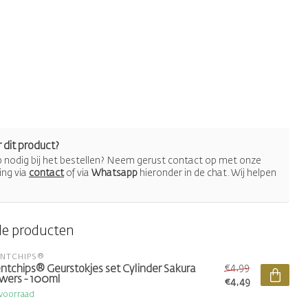
 dit product?
lp nodig bij het bestellen? Neem gerust contact op met onze
ing via
contact
of via
Whatsapp
hieronder in de chat. Wij helpen
de producten
ENTCHIPS®
€4,99
ntchips® Geurstokjes set Cylinder Sakura
wers - 100ml
€4,49
voorraad