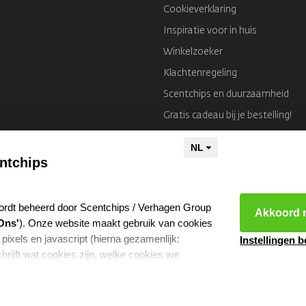
Cookieverklaring
Inspiratie voor in huis
Winkelzoeker
Klachtenregeling
Scentchips en duurzaamheid
Gratis cadeau bij je bestelling!
Colofon
ntchips
ordt beheerd door Scentchips / Verhagen Group
Akkoord m
Ons'
). Onze website maakt gebruik van cookies
 pixels en javascript (hierna gezamenlijk:
Instellingen 
hrijft wat cookies zijn, welke cookies we
e ze gebruiken en met welke partners we
kies resetten
- Copyright 2026 Scentchips® - Powered by
webshop-servic