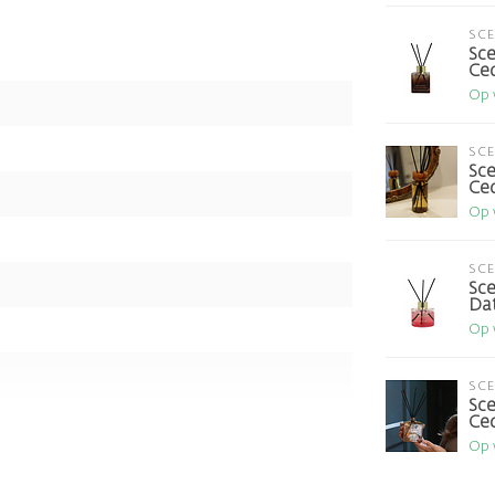
SC
Sce
Ce
Op 
SC
Sce
Ce
Op 
SC
Sce
Dat
Op 
SC
Sce
Ce
Op 