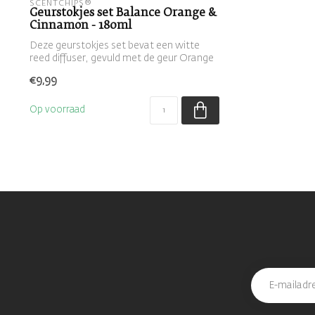
SCENTCHIPS®
Geurstokjes set Balance Orange &
Cinnamon - 180ml
Deze geurstokjes set bevat een witte
reed diffuser, gevuld met de geur Orange
& ...
€9,99
Op voorraad