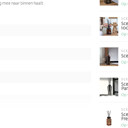
ag mee naar binnen haalt.
Op 
SC
Sce
10
Op 
SC
Sce
Op 
SC
Sce
Par
Op 
SC
Sce
Fre
Op 