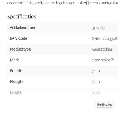
cederhout. Fris, vrolijk en toch geborgen – alsof je een zonnige d
Specificaties
Artikelnummer
300227
EAN Code
8716516203348
Producttype
Geurstokjes
Merk
Scentchips®
Breedte
7 cm
Hoogte
7 cm
Lengte
21 cm
Volume
500 ml
Bekijk alles
Kleur
Bruin