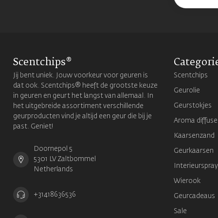
Scentchips®
Categori
Jij bent uniek. Jouw voorkeur voor geuren is
Scentchips
dat ook. Scentchips® heeft de grootste keuze
Geurolie
in geuren en geurt het langst van allemaal. In
Geurstokjes
het uitgebreide assortiment verschillende
geurproducten vind je altijd een geur die bij je
Aroma diffuse
past. Geniet!
Kaarsenzand
Doornepol 5
Geurkaarsen
5301 LV Zaltbommel
Interieurspray
Netherlands
Wierook
+31418636536
Geurcadeaus
Sale