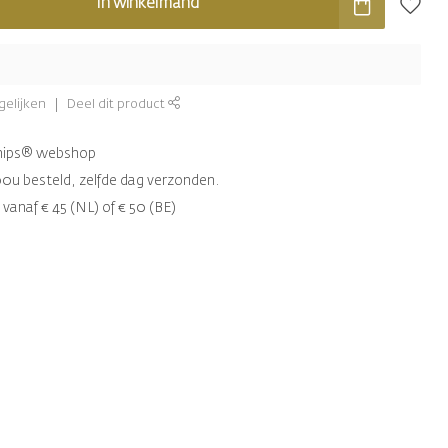
In winkelmand
gelijken
Deel dit product
chips® webshop
00u besteld, zelfde dag verzonden.
 vanaf € 45 (NL) of € 50 (BE)