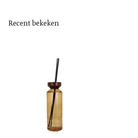
Geur
Sinaasappel
Vorm
Cilinder
Recent bekeken