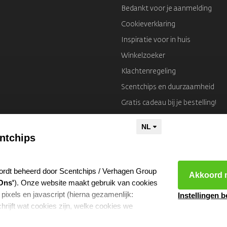
Bedankt voor je aanmelding
Cookieverklaring
Inspiratie voor in huis
Winkelzoeker
Klachtenregeling
Scentchips en duurzaamheid
Gratis cadeau bij je bestelling!
Colofon
ntchips
ordt beheerd door Scentchips / Verhagen Group
Akkoord m
Ons'
). Onze website maakt gebruik van cookies
 pixels en javascript (hierna gezamenlijk:
Instellingen 
hrijft wat cookies zijn, welke cookies we
e ze gebruiken en met welke partners we