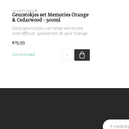
SCENTCHIPS®
Geurstokjes set Memories Orange
& Cedarwood - 500ml
Deze geurstokjes set bevat een bruine
reed diffuser, gevuld met de geur Orange
&...
€19,99
Op voorraad