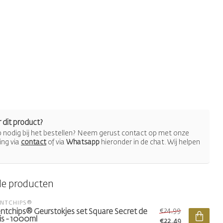
 dit product?
lp nodig bij het bestellen? Neem gerust contact op met onze
ing via
contact
of via
Whatsapp
hieronder in de chat. Wij helpen
de producten
ENTCHIPS®
€24,99
ntchips® Geurstokjes set Square Secret de
is - 1000ml
€22,49