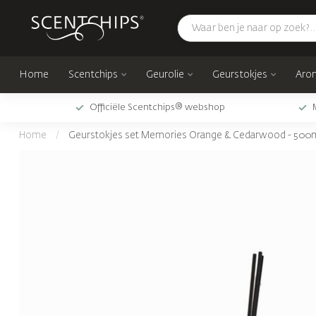
Home
Scentchips
Geurolie
Geurstokjes
Arom
Officiële Scentchips® webshop
Home
/
Geurstokjes set Memories Orange & Cedarwood - 500