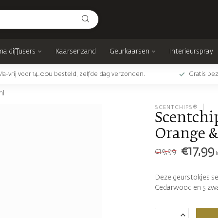
a diffusers
Kaarsenzand
Geurkaarsen
Interieurspray
Ma-vrij voor 14.00u besteld, zelfde dag verzonden.
Gratis bez
ml
SCENTCHIPS®
Scentchi
Orange &
€17,99
€19,99
Deze geurstokjes se
Cedarwood en 5 zwa