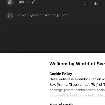
+31611177036
Ontdekken
service.nl@worldofscentchips.com
Welkom bij World of Sce
select language
Cookie Policy
Deze website is eigendom van en w
B.V. (hierna:
'Scentchips'
,
'Wij'
of
'
en vergelijkbare technologieën zoals
'cookies'
). Deze Cookie Policy besc
gebruiken, voor welke doeleinden w
Meer informatie