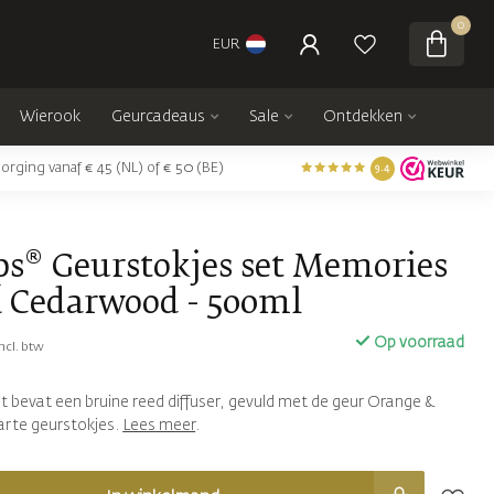
0
EUR
Wierook
Geurcadeaus
Sale
Ontdekken
orging vanaf € 45 (NL) of € 50 (BE)
9.4
ps® Geurstokjes set Memories
 Cedarwood - 500ml
Op voorraad
Incl. btw
t bevat een bruine reed diffuser, gevuld met de geur Orange &
rte geurstokjes.
Lees meer
.