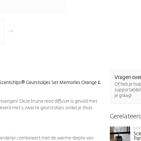
Vragen over
n de Scentchips® Geurstokjes Set Memories Orange &
Of heb je hu
supportafdel
je graag!
tvangen! Deze bruine reed diffuser is gevuld met
verd met 5 zwarte geurstokjes zodat je thuis
Gerelateer
SC
Sce
mandarijn combineert met de warme diepte van
Par