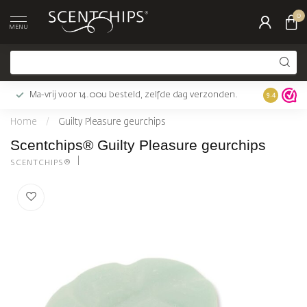
0
MENU
Ma-vrij voor 14.00u besteld, zelfde dag verzonden.
Gratis bez
9.4
Home
/
Guilty Pleasure geurchips
Scentchips® Guilty Pleasure geurchips
SCENTCHIPS®