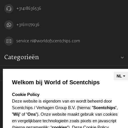
+31418636536
+31611177036
service.nl@worldofscentchips.com
Categorieën
Informatie
Welkom bij World of Scentchips
Mijn account
select language
Cookie Policy
Deze website is eigendom van en wordt beheerd door
Scentchips / Verhagen Group B.V. (hierna:
'Scentchips'
,
'Wij'
of
'Ons'
). Onze website maakt gebruik van cookies
en vergelijkbare technologieën zoals pixels en javascript
€
(hierna gezamenlijk:
'cookies'
). Deze Cookie Policy