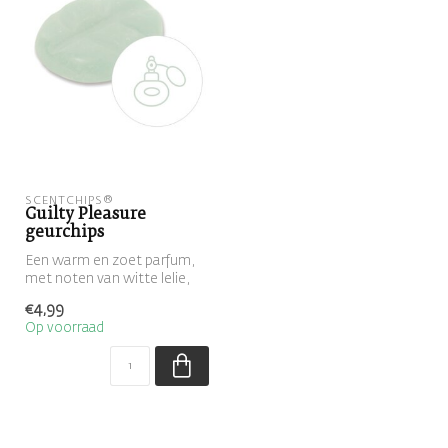
SCENTCHIPS®
Guilty Pleasure
geurchips
Een warm en zoet parfum,
met noten van witte lelie,
viooltjes en groene
€4,99
accenten
Op voorraad