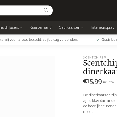
a diffusers
Kaarsenzand
Geurkaarsen
Interieurspray
Ma-vrij voor 14.00u besteld, zelfde dag verzonden.
Gratis bez
SCENTCHIPS®
Scentchi
dinerkaa
€15,99
Incl. btw
De dinerkaarsen zijn
zijn dikker dan ande
de heerlijk geurende
meer
.