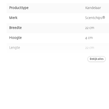
Producttype
Kandelaar
Merk
Scentchips®
Breedte
22 cm
Hoogte
4 cm
Lengte
22 cm
Volume
732 gr
Bekijk alles
Kleur
Wit