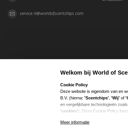
service.nl@worldofscentchips.com
Welkom bij World of Sce
select language
Cookie Policy
Deze website is eigendom van en w
B.V. (hierna:
'Scentchips'
,
'Wij'
of
'
en vergelijkbare technologieën zoals
'cookies'
). Deze Cookie Policy besc
gebruiken, voor welke doeleinden w
Meer informatie
Coo
hiervoor samenwerken.