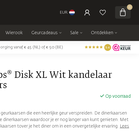
0
EUR
Wierook
Geurcadeaus
Sale
Ontdekken
orging vanaf € 45 (NL) of € 50 (BE)
9.4
ps® Disk XL Wit kandelaar
rs
Op voorraad
 geurkaarsen die een heerlijke geur verspreiden. De dinerkaarsen
re dinerkaarsen waardoor je er nog langer van kunt genieten. Met
 kaarsen tover je het diner om in een onvergetelijke ervaring.
Lees