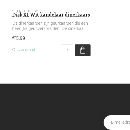
SCENTCHIPS®
Disk XL Wit kandelaar dinerkaars
De dinerkaarsen zijn geurkaarsen die een
heerlijke geur verspreiden. De dinerkaa...
€15,99
Op voorraad