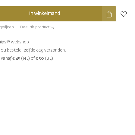
In winkelmand
gelijken
Deel dit product
chips® webshop
00u besteld, zelfde dag verzonden.
 vanaf € 45 (NL) of € 50 (BE)