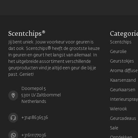
Scentchips®
Categori
Jij bent uniek. Jouw voorkeur voor geuren is
Scentchips
dat ook. Scentchips® heeft de grootste keuze
Geurolie
in geuren en geurt het langst van allemaal. In
Geurstokjes
het uitgebreide assortiment verschillende
geurproducten vind je altijd een geur die bij je
Aroma diffuse
past. Geniet!
Kaarsenzand
Doornepol 5
Geurkaarsen
5301 LV Zaltbommel
Interieurspray
Netherlands
Wierook
+31418636536
Geurcadeaus
Sale
+31611177036
Ontdekken