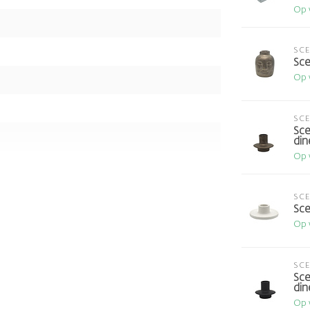
Op 
SC
Sce
Op 
SC
Sce
din
Op 
SC
Sce
Op 
SC
Sce
din
Op 