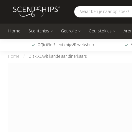
Home
Scentchips
Geurolie
Geurstokjes
Arom
Officiële Scentchips® webshop
Home
/
Disk XL Wit kandelaar dinerkaars