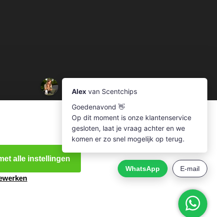
et alle instellingen
bewerken
e.nl