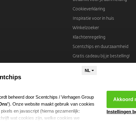
Cookieverklaring
Inspiratie voor in huis
Winkelzoeker
Klachtenregeling
Scentchips en duurzaamheid
Gratis cadeau bij je bestelling!
Colofon
ntchips
ordt beheerd door Scentchips / Verhagen Group
Akkoord m
Ons'
). Onze website maakt gebruik van cookies
 pixels en javascript (hierna gezamenlijk:
Instellingen 
hrijft wat cookies zijn, welke cookies we
e ze gebruiken en met welke partners we
kies resetten
- Copyright 2026 Scentchips® - Powered by
webshop-servic