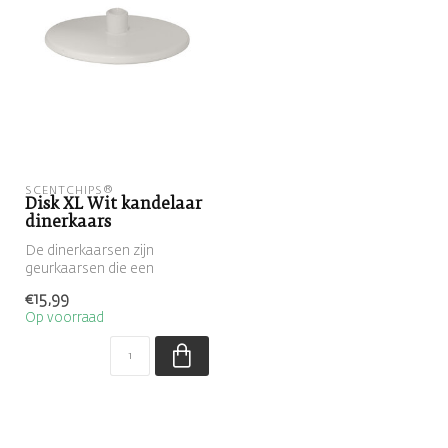
SCENTCHIPS®
Disk XL Wit kandelaar
dinerkaars
De dinerkaarsen zijn
geurkaarsen die een
heerlijke geur verspreiden.
€15,99
De dinerkaa...
Op voorraad