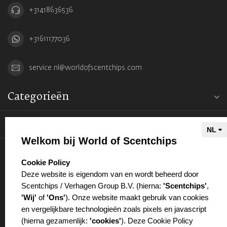
+31418636536
+31611177036
service.nl@worldofscentchips.com
Categorieën
Informatie
Welkom bij World of Scentchips
Mijn account
select language
Cookie Policy
Deze website is eigendom van en wordt beheerd door
Scentchips / Verhagen Group B.V. (hierna:
'Scentchips'
,
'Wij'
of
'Ons'
). Onze website maakt gebruik van cookies
en vergelijkbare technologieën zoals pixels en javascript
€
(hierna gezamenlijk:
'cookies'
). Deze Cookie Policy