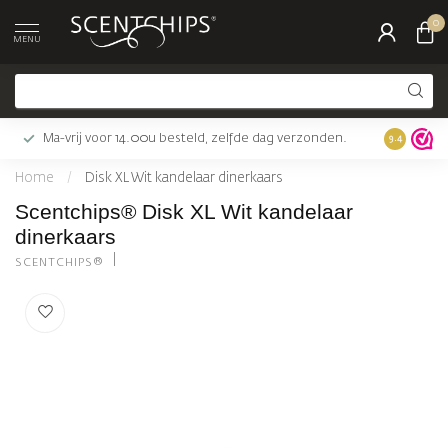
0
MENU
Ma-vrij voor 14.00u besteld, zelfde dag verzonden.
Gratis bez
9.4
Home
/
Disk XL Wit kandelaar dinerkaars
Scentchips® Disk XL Wit kandelaar
dinerkaars
SCENTCHIPS®