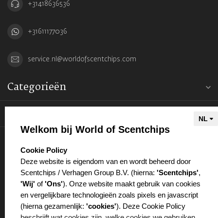
+31418636536
+31611177036
service.nl@worldofscentchips.com
Categorieën
Informatie
Welkom bij World of Scentchips
Mijn account
select language
Cookie Policy
Deze website is eigendom van en wordt beheerd door
Scentchips / Verhagen Group B.V. (hierna:
'Scentchips'
,
'Wij'
of
'Ons'
). Onze website maakt gebruik van cookies
en vergelijkbare technologieën zoals pixels en javascript
€
(hierna gezamenlijk:
'cookies'
). Deze Cookie Policy
beschrijft wat cookies zijn, welke cookies we gebruiken,