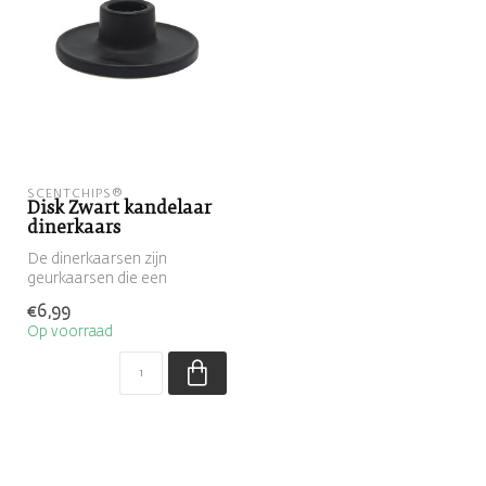
SCENTCHIPS®
Disk Zwart kandelaar
dinerkaars
De dinerkaarsen zijn
geurkaarsen die een
heerlijke geur verspreiden.
€6,99
De dinerkaa...
Op voorraad