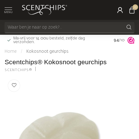
0
MENU
Ma-vrij voor 14.00u besteld, zelfde dag
9.4
Gratis bezorg
/10
verzonden.
Home
/
Kokosnoot geurchips
Scentchips® Kokosnoot geurchips
SCENTCHIPS®