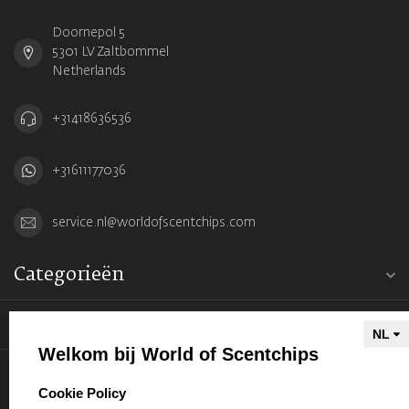
Doornepol 5
5301 LV Zaltbommel
Netherlands
+31418636536
+31611177036
service.nl@worldofscentchips.com
Categorieën
Informatie
Welkom bij World of Scentchips
Mijn account
select language
Cookie Policy