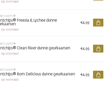
t op voorraad
ENTCHIPS®
ntchips® Freesia & Lychee dunne
€4,99
rkaarsen
t op voorraad
ENTCHIPS®
ntchips® Clean River dunne geurkaarsen
€4,99
t op voorraad
ENTCHIPS®
ntchips® Born Delicious dunne geurkaarsen
€4,99
t op voorraad