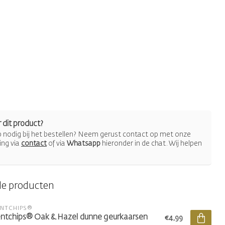
 dit product?
lp nodig bij het bestellen? Neem gerust contact op met onze
ing via
contact
of via
Whatsapp
hieronder in de chat. Wij helpen
de producten
ENTCHIPS®
ntchips® Oak & Hazel dunne geurkaarsen
€4,99