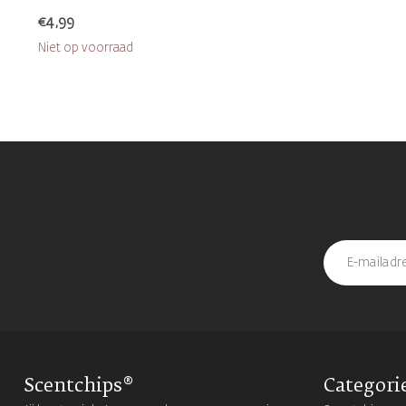
€4,99
Niet op voorraad
Scentchips®
Categori