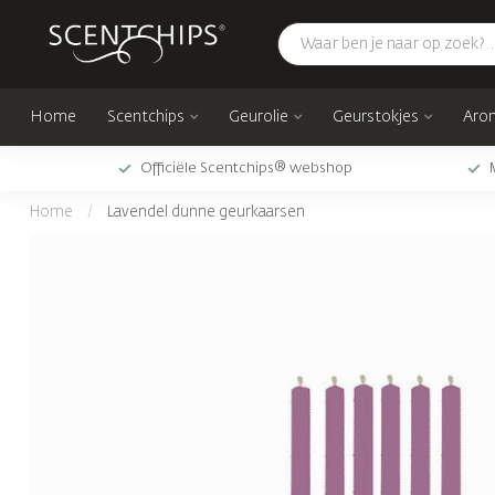
Home
Scentchips
Geurolie
Geurstokjes
Arom
Officiële Scentchips® webshop
Home
/
Lavendel dunne geurkaarsen