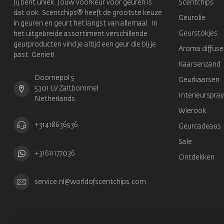
Jij bent uniek. Jouw voorkeur voor geuren is
Scentchips
dat ook. Scentchips® heeft de grootste keuze
Geurolie
in geuren en geurt het langst van allemaal. In
Geurstokjes
het uitgebreide assortiment verschillende
geurproducten vind je altijd een geur die bij je
Aroma diffuse
past. Geniet!
Kaarsenzand
Doornepol 5
Geurkaarsen
5301 LV Zaltbommel
Interieurspray
Netherlands
Wierook
+31418636536
Geurcadeaus
Sale
+31611177036
Ontdekken
service.nl@worldofscentchips.com