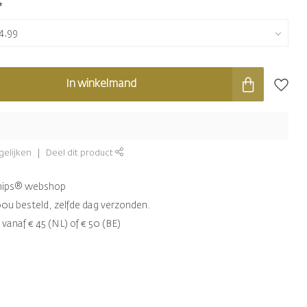
*
In winkelmand
gelijken
Deel dit product
chips® webshop
00u besteld, zelfde dag verzonden.
 vanaf € 45 (NL) of € 50 (BE)