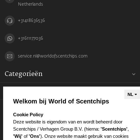
Netherlands
+31418636536
+31611177036
service.nl@worldofscentchips.com
Categorieën
Informatie
Welkom bij World of Scentchips
Mijn account
select language
Cookie Policy
Deze website is eigendom van en wordt beheerd door
Scentchips / Verhagen Group B.V. (hierna:
'Scentchips'
,
'Wij'
of
'Ons'
). Onze website maakt gebruik van cookies