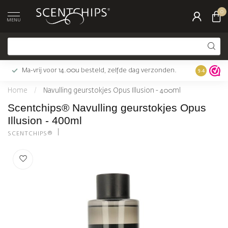
0
MENU
Ma-vrij voor 14.00u besteld, zelfde dag verzonden.
Gratis bez
9.4
Home
/
Navulling geurstokjes Opus Illusion - 400ml
Scentchips® Navulling geurstokjes Opus
Illusion - 400ml
SCENTCHIPS®