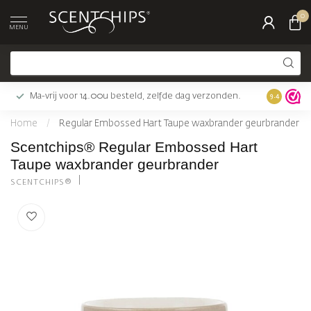
0
MENU
Ma-vrij voor 14.00u besteld, zelfde dag verzonden.
Gratis bez
9.4
Home
/
Regular Embossed Hart Taupe waxbrander geurbrander
Scentchips® Regular Embossed Hart
Taupe waxbrander geurbrander
SCENTCHIPS®