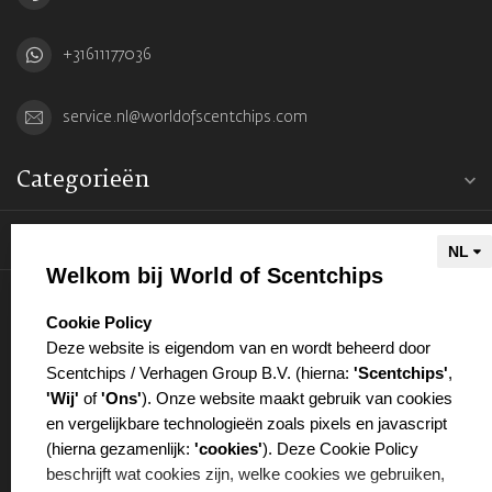
+31611177036
service.nl@worldofscentchips.com
Categorieën
Informatie
Welkom bij World of Scentchips
Mijn account
select language
Cookie Policy
Deze website is eigendom van en wordt beheerd door
Scentchips / Verhagen Group B.V. (hierna:
'Scentchips'
,
'Wij'
of
'Ons'
). Onze website maakt gebruik van cookies
en vergelijkbare technologieën zoals pixels en javascript
€
(hierna gezamenlijk:
'cookies'
). Deze Cookie Policy
beschrijft wat cookies zijn, welke cookies we gebruiken,