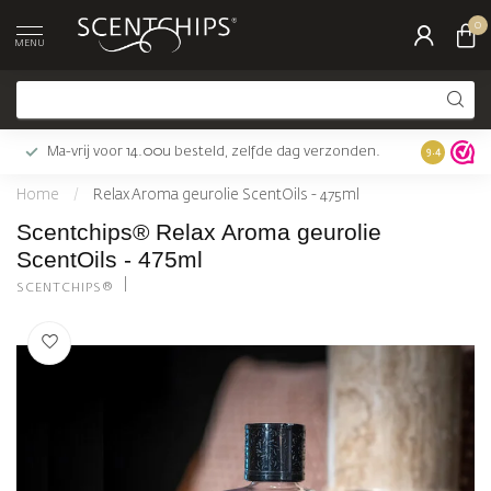
0
MENU
Ma-vrij voor 14.00u besteld, zelfde dag verzonden.
Gratis bez
9.4
Home
/
Relax Aroma geurolie ScentOils - 475ml
Scentchips® Relax Aroma geurolie
ScentOils - 475ml
SCENTCHIPS®