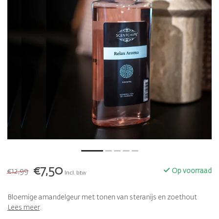
€7,50
€12,99
Op voorraad
Incl. btw
Bloemige amandelgeur met tonen van steranijs en zoethout
Lees meer
.