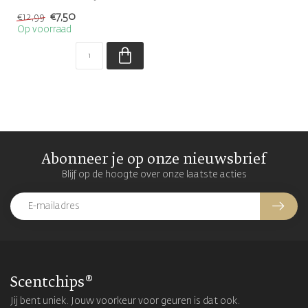
zoethout
€7,50
€12,99
Op voorraad
Abonneer je op onze nieuwsbrief
Blijf op de hoogte over onze laatste acties
Scentchips®
Jij bent uniek. Jouw voorkeur voor geuren is dat ook.