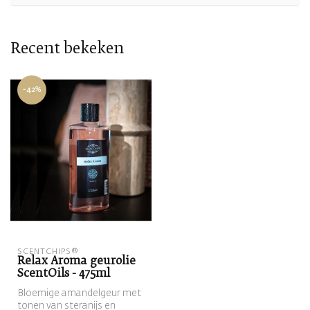
Recent bekeken
-42%
SCENTCHIPS®
Relax Aroma geurolie
ScentOils - 475ml
Bloemige amandelgeur met
tonen van steranijs en