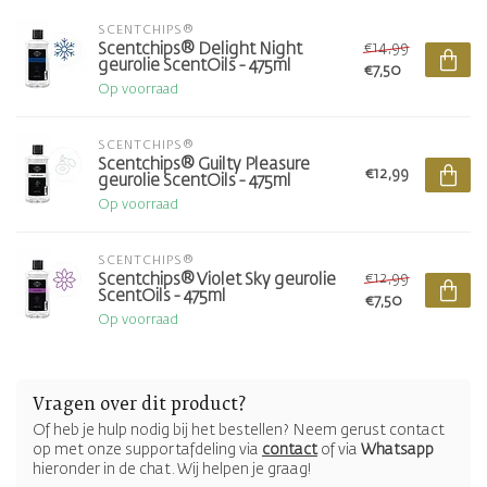
SCENTCHIPS®
€14,99
Scentchips® Delight Night
geurolie ScentOils - 475ml
€7,50
Op voorraad
SCENTCHIPS®
Scentchips® Guilty Pleasure
€12,99
geurolie ScentOils - 475ml
Op voorraad
SCENTCHIPS®
€12,99
Scentchips® Violet Sky geurolie
ScentOils - 475ml
€7,50
Op voorraad
Vragen over dit product?
Of heb je hulp nodig bij het bestellen? Neem gerust contact
op met onze supportafdeling via
contact
of via
Whatsapp
hieronder in de chat. Wij helpen je graag!