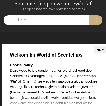
Abonneer je op onze nieuwsbrief
Blijf op de hoogte over onze laatste acties
Scentchips®
Jij bent uniek. Jouw voorkeur voor geuren is dat ook.
Welkom bij World of Scentchips
Scentchips® heeft de grootste keuze in geuren en geurt het
langst van allemaal. In het uitgebreide assortiment verschillende
select language
Cookie Policy
geurproducten vind je altijd een geur die bij je past. Geniet!
Deze website is eigendom van en wordt beheerd door
Scentchips / Verhagen Group B.V. (hierna:
'Scentchips'
,
Doornepol 5
'Wij'
of
'Ons'
). Onze website maakt gebruik van cookies
5301 LV Zaltbommel
en vergelijkbare technologieën zoals pixels en javascript
Netherlands
(hierna gezamenlijk:
'cookies'
). Deze Cookie Policy
beschrijft wat cookies zijn, welke cookies we gebruiken,
+31418636536
voor welke doeleinden we ze gebruiken en met welke