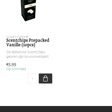
SCENTCHIPS®
Scentchips Prepacked
Vanille (10pcs)
De lekkerste ScentChips
geuren zijn nu voorverpakt
met 10 waxmelts te
€5,99
verkrijgen...
Op voorraad