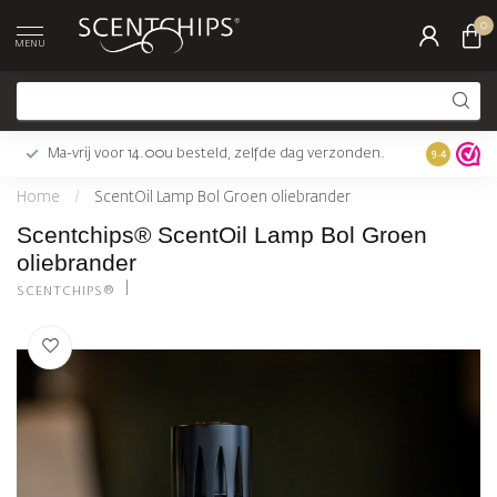
0
MENU
Ma-vrij voor 14.00u besteld, zelfde dag verzonden.
Gratis bez
9.4
Home
/
ScentOil Lamp Bol Groen oliebrander
Scentchips® ScentOil Lamp Bol Groen
oliebrander
SCENTCHIPS®