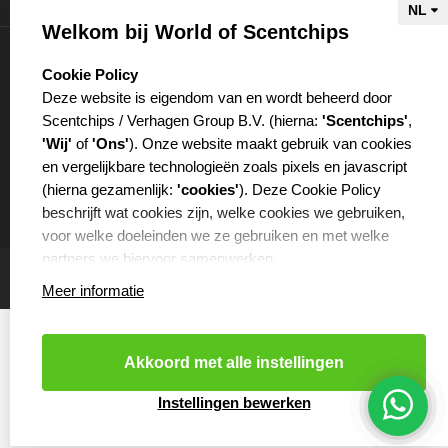
Welkom bij World of Scentchips
Mijn account
select language
Cookie Policy
Deze website is eigendom van en wordt beheerd door
Scentchips / Verhagen Group B.V. (hierna:
'Scentchips'
,
'Wij'
of
'Ons'
). Onze website maakt gebruik van cookies
en vergelijkbare technologieën zoals pixels en javascript
€
(hierna gezamenlijk:
'cookies'
). Deze Cookie Policy
beschrijft wat cookies zijn, welke cookies we gebruiken,
voor welke doeleinden we ze gebruiken en met welke
partners we hiervoor samenwerken.
Meer informatie
WAT ZIJN COOKIES?
Cookies zijn kleine tekstbestanden die worden opgeslagen
op je computer of op je mobiele telefoon door de website
Akkoord met alle instellingen
die je bezoekt. Cookies kunnen onder andere worden
gebruikt om websites efficiënter te laten functioneren of ze
Cookies resetten
- Copyright 2026 Scentchips® - Powered by
Instellingen bewerken
webshop-service.nl
worden bijvoorbeeld gebruikt om ervoor te zorgen dat
producten die je aan je winkelmandje toevoegt in het