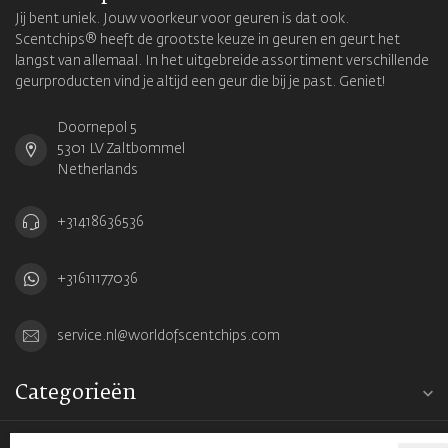
Jij bent uniek. Jouw voorkeur voor geuren is dat ook.
Scentchips® heeft de grootste keuze in geuren en geurt het
langst van allemaal. In het uitgebreide assortiment verschillende
geurproducten vind je altijd een geur die bij je past. Geniet!
Doornepol 5
5301 LV Zaltbommel
Netherlands
+31418636536
+31611177036
service.nl@worldofscentchips.com
Categorieën
Informatie