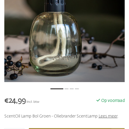
€24,99
Op voorraad
Incl. btw
ScentOil Lamp Bol Groen - Oliebrander ScentLamp
Lees meer
.