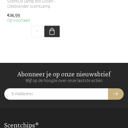
ScentOil Lamp Bol Groen -
Oliebrander ScentLamp
€24,99
Op voorraad
Abonneer je op onze nieuwsbrief
Blijf op de hoogte over onze laatste acties
Scentchips®