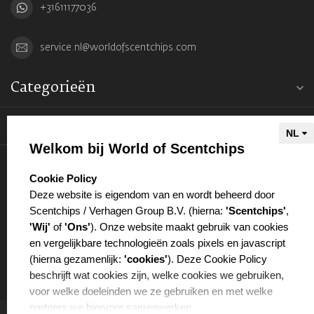
+31611177036
service.nl@worldofscentchips.com
Categorieën
Informatie
Welkom bij World of Scentchips
Mijn account
select language
Cookie Policy
Deze website is eigendom van en wordt beheerd door
Scentchips / Verhagen Group B.V. (hierna:
'Scentchips'
,
'Wij'
of
'Ons'
). Onze website maakt gebruik van cookies
en vergelijkbare technologieën zoals pixels en javascript
€
(hierna gezamenlijk:
'cookies'
). Deze Cookie Policy
beschrijft wat cookies zijn, welke cookies we gebruiken,
voor welke doeleinden we ze gebruiken en met welke
partners we hiervoor samenwerken.