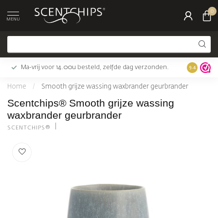
0
MENU
Ma-vrij voor 14.00u besteld, zelfde dag verzonden.
Gratis bez
9.4
Home
/
Smooth grijze wassing waxbrander geurbrander
Scentchips® Smooth grijze wassing
waxbrander geurbrander
SCENTCHIPS®