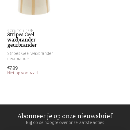
SCENTCHIPS®
Stripes Geel
waxbrander
geurbrander
Stripes Geel waxbrander
geurbrander
€7,99
Niet op voorraad
Abonneer je op onze nieuwsbrief
Blijf op de hoogte over onze laatste acties