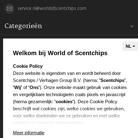
service.nl@worldofscentchips.com
Categorieën
Informatie
Welkom bij World of Scentchips
Mijn account
select language
Cookie Policy
Deze website is eigendom van en wordt beheerd door
Scentchips / Verhagen Group B.V. (hierna:
'Scentchips'
,
'Wij'
of
'Ons'
). Onze website maakt gebruik van cookies
en vergelijkbare technologieën zoals pixels en javascript
€
(hierna gezamenlijk:
'cookies'
). Deze Cookie Policy
beschrijft wat cookies zijn, welke cookies we gebruiken,
voor welke doeleinden we ze gebruiken en met welke
partners we hiervoor samenwerken.
Meer informatie
WAT ZIJN COOKIES?