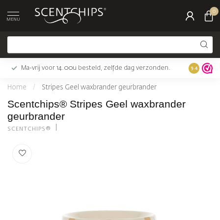
0
MENU
Ma-vrij voor 14.00u besteld, zelfde dag verzonden.
Gratis bez
9.4
Home
/
Stripes Geel waxbrander geurbrander
Scentchips® Stripes Geel waxbrander
geurbrander
SCENTCHIPS®