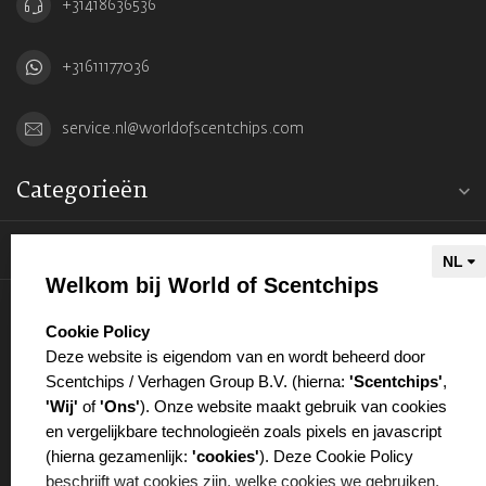
+31418636536
+31611177036
service.nl@worldofscentchips.com
Categorieën
Informatie
Welkom bij World of Scentchips
Mijn account
select language
Cookie Policy
Deze website is eigendom van en wordt beheerd door
Scentchips / Verhagen Group B.V. (hierna:
'Scentchips'
,
'Wij'
of
'Ons'
). Onze website maakt gebruik van cookies
en vergelijkbare technologieën zoals pixels en javascript
€
(hierna gezamenlijk:
'cookies'
). Deze Cookie Policy
beschrijft wat cookies zijn, welke cookies we gebruiken,