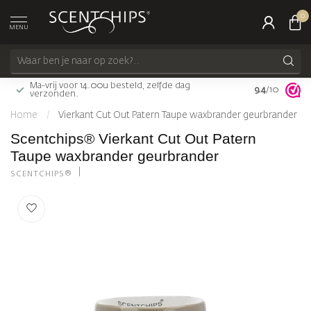
0
MENU
Ma-vrij voor 14.00u besteld, zelfde dag
9.4
Gratis bezorg
/10
verzonden.
Home
/
Vierkant Cut Out Patern Taupe waxbrander geurbrander
Scentchips® Vierkant Cut Out Patern
Taupe waxbrander geurbrander
SCENTCHIPS®