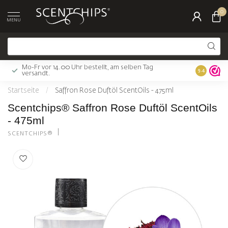
0
MENU
Mo-Fr vor 14.00 Uhr bestellt, am selben Tag
Gratis Ver
9.4
versandt.
Startseite
/
Saffron Rose Duftöl ScentOils - 475ml
Scentchips® Saffron Rose Duftöl ScentOils
- 475ml
SCENTCHIPS®