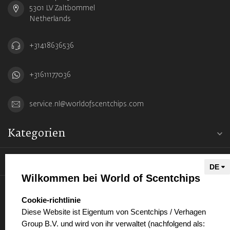
5301 LV Zaltbommel
Netherlands
+31418636536
+31611177036
service.nl@worldofscentchips.com
Kategorien
Informationen
Wilkommen bei World of Scentchips
Mein Konto
select language
Cookie-richtlinie
Diese Website ist Eigentum von Scentchips / Verhagen
Group B.V. und wird von ihr verwaltet (nachfolgend als: