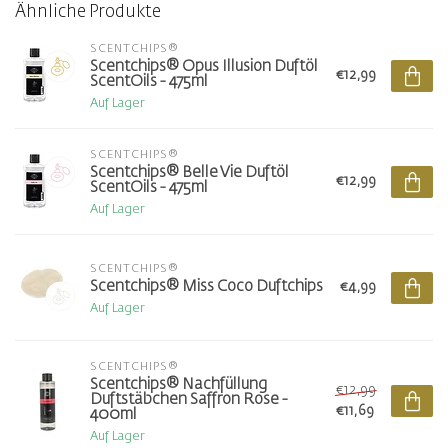
Ähnliche Produkte
SCENTCHIPS®
Scentchips® Opus Illusion Duftöl
€12,99
ScentOils - 475ml
Auf Lager
SCENTCHIPS®
Scentchips® Belle Vie Duftöl
€12,99
ScentOils - 475ml
Auf Lager
SCENTCHIPS®
Scentchips® Miss Coco Duftchips
€4,99
Auf Lager
SCENTCHIPS®
Scentchips® Nachfüllung
€12,99
Duftstäbchen Saffron Rose -
€11,69
400ml
Auf Lager