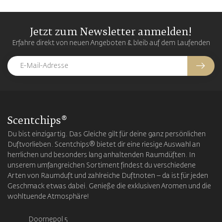
Jetzt zum Newsletter anmelden!
Erfahre direkt von neuen Angeboten & bleib auf dem Laufenden
Scentchips®
Du bist einzigartig. Das Gleiche gilt für deine ganz persönlichen
Duftvorlieben. Scentchips® bietet dir eine riesige Auswahl an
herrlichen und besonders lang anhaltenden Raumdüften. In
unserem umfangreichen Sortiment findest du verschiedene
Arten von Raumduft und zahlreiche Duftnoten – da ist für jeden
Geschmack etwas dabei. Genieße die exklusiven Aromen und die
wohltuende Atmosphäre!
Doornepol 5