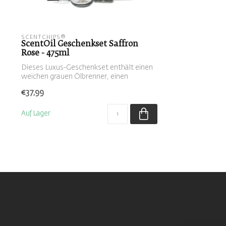
SCENTCHIPS®
ScentOil Geschenkset Saffron
Rose - 475ml
Dieses Luxus-Geschenkset enthält einen
weichen grauen Ölbrenner, einen
katalytis...
€37,99
Auf Lager