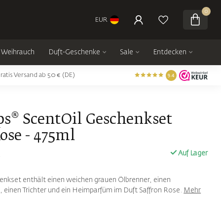
0
EUR
Weihrauch
Duft-Geschenke
Sale
Entdecken
ratis Versand ab 50 € (DE)
9.4
ps® ScentOil Geschenkset
ose - 475ml
Auf Lager
.
nkset enthält einen weichen grauen Ölbrenner, einen
, einen Trichter und ein Heimparfüm im Duft Saffron Rose.
Mehr