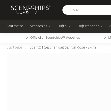
Startseite
Scentchips
Duftöl
Duftstäbchen
Offizieller Scentchips®-Webshop
M
Startseite
/
ScentOil Geschenkset Saffron Rose - 475ml