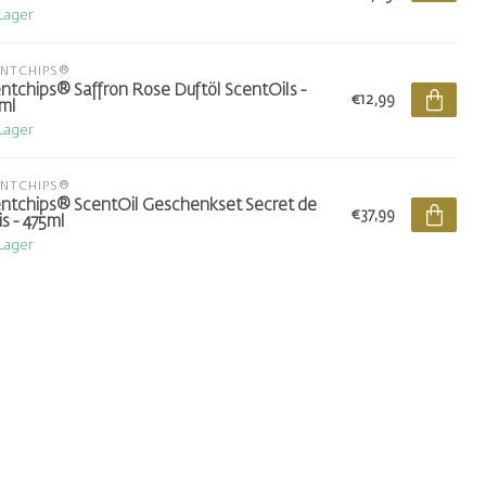
 Lager
ENTCHIPS®
ntchips® Saffron Rose Duftöl ScentOils -
€12,99
ml
 Lager
ENTCHIPS®
ntchips® ScentOil Geschenkset Secret de
€37,99
is - 475ml
 Lager