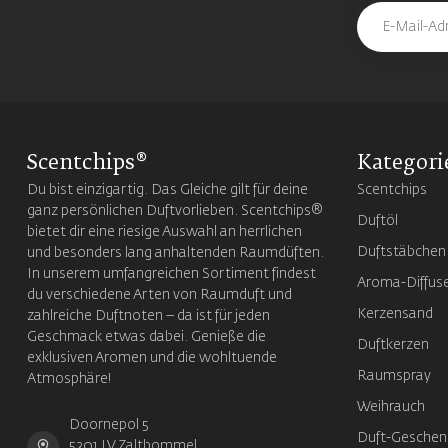
Scentchips®
Kategori
Du bist einzigartig. Das Gleiche gilt für deine
Scentchips
ganz persönlichen Duftvorlieben. Scentchips®
Duftöl
bietet dir eine riesige Auswahl an herrlichen
Duftstäbchen
und besonders lang anhaltenden Raumdüften.
In unserem umfangreichen Sortiment findest
Aroma-Diffus
du verschiedene Arten von Raumduft und
Kerzensand
zahlreiche Duftnoten – da ist für jeden
Geschmack etwas dabei. Genieße die
Duftkerzen
exklusiven Aromen und die wohltuende
Raumspray
Atmosphäre!
Weihrauch
Doornepol 5
Duft-Geschen
5301 LV Zaltbommel