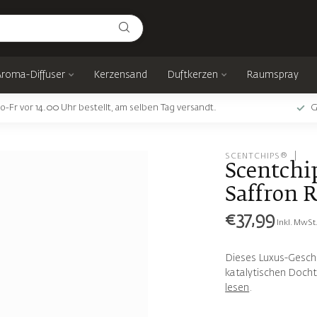
Aroma-Diffuser
Kerzensand
Duftkerzen
Raumspray
o-Fr vor 14.00 Uhr bestellt, am selben Tag versandt.
G
SCENTCHIPS®
Scentchi
Saffron R
€37,99
Inkl. MwSt
Dieses Luxus-Gesche
katalytischen Docht
lesen
.