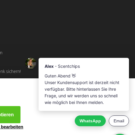
en
enk sichern!
ptieren
 bearbeiten