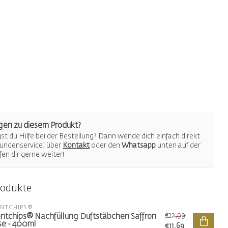
gen zu diesem Produkt?
t du Hilfe bei der Bestellung? Dann wende dich einfach direkt
undenservice: über
Kontakt
oder den
Whatsapp
unten auf der
lfen dir gerne weiter!
rodukte
ENTCHIPS®
€12,99
ntchips® Nachfüllung Duftstäbchen Saffron
e - 400ml
€11,69