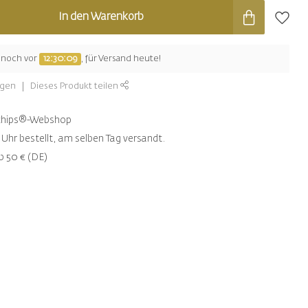
In den Warenkorb
e noch vor
12:30:09
, für Versand heute!
ügen
Dieses Produkt teilen
ntchips®-Webshop
Uhr bestellt, am selben Tag versandt.
b 50 € (DE)