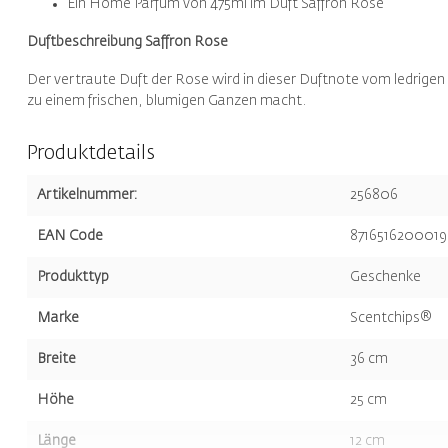
Ein Home Parfum von 475ml im Duft Saffron Rose
Duftbeschreibung Saffron Rose
Der vertraute Duft der Rose wird in dieser Duftnote vom ledrigen
zu einem frischen, blumigen Ganzen macht.
Produktdetails
Artikelnummer:
256806
EAN Code
8716516200019
Produkttyp
Geschenke
Marke
Scentchips®
Breite
36 cm
Höhe
25 cm
Länge
12 cm