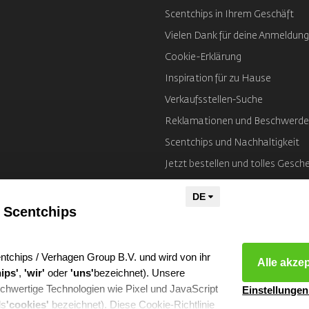
Scentchips in Ihrem Geschäft
Vielen Dank für deine Anmeldung
Cookie-Erklärung
Inspiration für zu Hause
Verkaufsstellen-Suche
Reklamationen und Beschwerd
Scentchips und Nachhaltigkeit
Jetzt bestellen und tolles Gesch
Impressum
 Scentchips
ntchips / Verhagen Group B.V. und wird von ihr
Alle akze
ips'
,
'wir'
oder
'uns'
bezeichnet). Unsere
chwertige Technologien wie Pixel und JavaScript
Einstellungen
ls
'cookies'
bezeichnet). Diese Cookie-Richtlinie