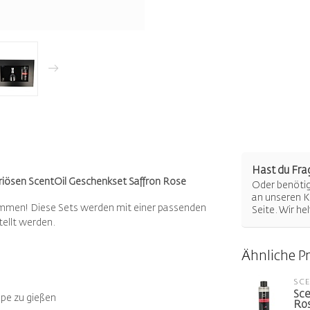
Hast du Fra
uxuriösen ScentOil Geschenkset Saffron Rose
Oder benötigs
an unseren K
kommen!
Diese Sets werden mit einer passenden
Seite. Wir he
ellt werden.
Ähnliche P
SC
Sce
ampe zu gießen
Ros