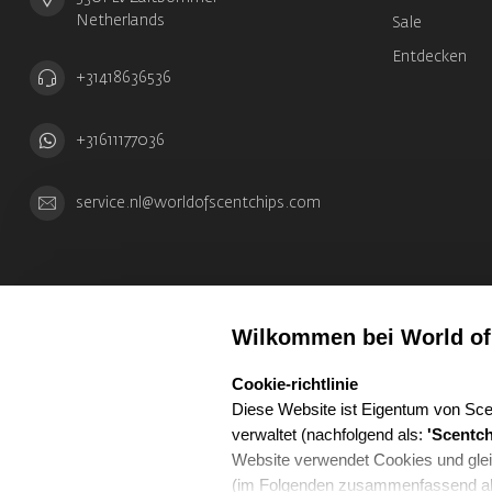
Netherlands
Sale
Entdecken
+31418636536
+31611177036
service.nl@worldofscentchips.com
Wilkommen bei World of
select language
Cookie-richtlinie
Diese Website ist Eigentum von Sce
verwaltet (nachfolgend als:
'Scentch
Website verwendet Cookies und glei
(im Folgenden zusammenfassend a