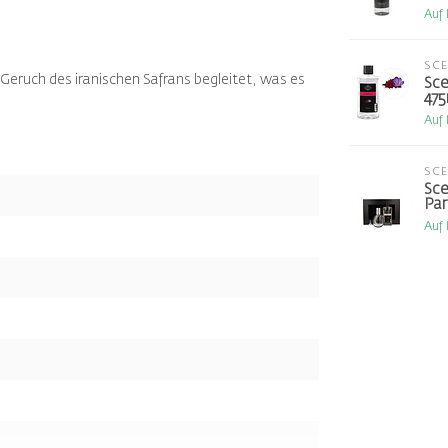
Auf
SC
 Geruch des iranischen Safrans begleitet, was es
Sce
475
Auf
SC
Sce
Par
Auf