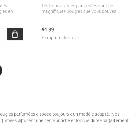
dées
Les bougies fines parfumées sont de
gies en
magnifiques bougies que vous pouvez
placer d...
€4,99
En rupture de stock
bougies parfumées dispose toujours d’un modèle adapté. Nos
arfumées diffusent une senteur riche et longue durée parfaitement