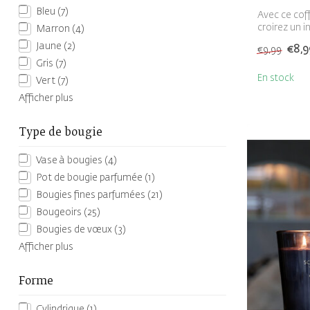
Bleu
(7)
Avec ce cof
croirez un i
Marron
(4)
Jaune
(2)
€8,9
€9,99
Gris
(7)
En stock
Vert
(7)
Afficher plus
Type de bougie
Vase à bougies
(4)
Pot de bougie parfumée
(1)
Bougies fines parfumées
(21)
Bougeoirs
(25)
Bougies de vœux
(3)
Afficher plus
Forme
Cylindrique
(1)