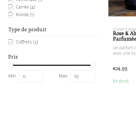
Carrée
(4)
Ronde
(1)
Type de produit
SCENTCHIP
Rose & A
Parfumée 
Coffrets
(3)
Un parfum c
avec une to
Prix
velout...
€24,99
Min
Max
En stock