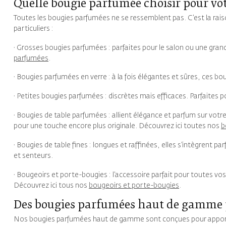
Quelle bougie parfumée choisir pour vot
Toutes les bougies parfumées ne se ressemblent pas. C’est la rais
particuliers :
· Grosses bougies parfumées : parfaites pour le salon ou une gra
parfumées
.
· Bougies parfumées en verre : à la fois élégantes et sûres, ces b
· Petites bougies parfumées : discrètes mais efficaces. Parfaites
· Bougies de table parfumées : allient élégance et parfum sur votr
pour une touche encore plus originale. Découvrez ici toutes nos
b
· Bougies de table fines : longues et raffinées, elles s’intègrent 
et senteurs.
· Bougeoirs et porte-bougies : l’accessoire parfait pour toutes vo
Découvrez ici tous nos
bougeoirs et porte-bougies
.
Des bougies parfumées haut de gamme 
Nos bougies parfumées haut de gamme sont conçues pour apporter d