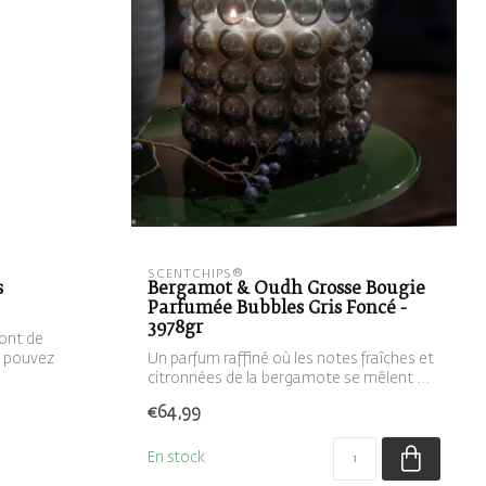
SCENTCHIPS®
s
Bergamot & Oudh Grosse Bougie
Parfumée Bubbles Gris Foncé -
3978gr
ont de
s pouvez
Un parfum raffiné où les notes fraîches et
citronnées de la bergamote se mêlent ...
€64,99
En stock