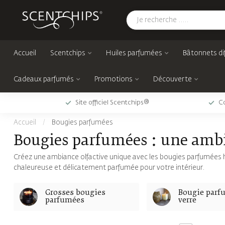
Accueil
Scentchips
Huiles parfumées
Bâtonnets di
Cadeaux parfumés
Promotions
Découverte
Site officiel Scentchips®
Co
Accueil
/
Bougies parfumées
Bougies parfumées : une ambia
Créez une ambiance olfactive unique avec les bougies parfumées
chaleureuse et délicatement parfumée pour votre intérieur.
Grosses bougies
Bougie parf
parfumées
verre