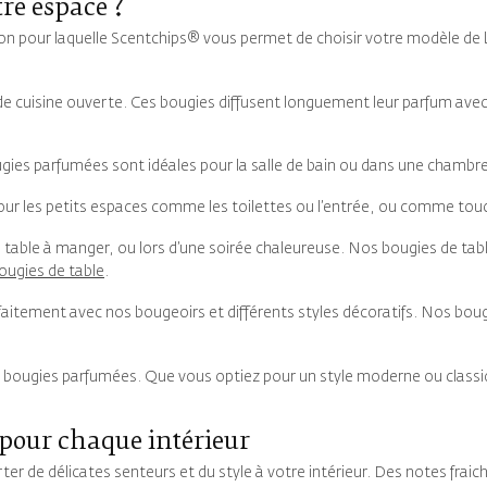
re espace ?
on pour laquelle Scentchips® vous permet de choisir votre modèle de b
nde cuisine ouverte. Ces bougies diffusent longuement leur parfum ave
ougies parfumées sont idéales pour la salle de bain ou dans une chambre
 pour les petits espaces comme les toilettes ou l’entrée, ou comme tou
e table à manger, ou lors d’une soirée chaleureuse. Nos bougies de tab
ougies de table
.
parfaitement avec nos bougeoirs et différents styles décoratifs. Nos bo
s bougies parfumées. Que vous optiez pour un style moderne ou classiqu
pour chaque intérieur
e délicates senteurs et du style à votre intérieur. Des notes fraiche