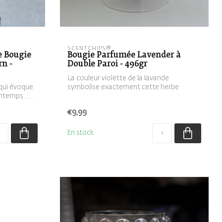
SCENTCHIPS®
e Bougie
Bougie Parfumée Lavender à
n -
Double Paroi - 496gr
La couleur violette de la lavande
 qui évoque
symbolise exactement cette herbe
ntemps. ...
spirituelle e...
€9,99
En stock