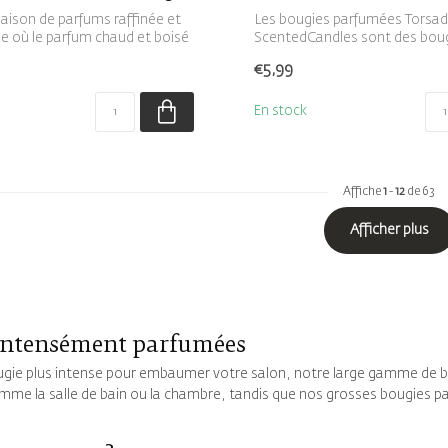
ison de parfums raffinée et
Les bougies parfumées Torsa
 où le parfum chaud et boisé
ScentedCandles sont des bou
spirale parfu...
€5,99
En stock
Affiche
1
-
12
de 63
Afficher plus
s intensément parfumées
ugie plus intense pour embaumer votre salon, notre large gamme de 
omme la salle de bain ou la chambre, tandis que nos grosses bougies p