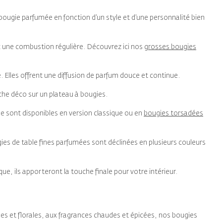
ougie parfumée en fonction d’un style et d’une personnalité bien
c une combustion régulière. Découvrez ici nos
grosses bougies
. Elles offrent une diffusion de parfum douce et continue.
che déco sur un plateau à bougies.
le sont disponibles en version classique ou en
bougies torsadées
ugies de table fines parfumées sont déclinées en plusieurs couleurs
e, ils apporteront la touche finale pour votre intérieur.
s et florales, aux fragrances chaudes et épicées, nos bougies