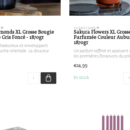
S®
SCENTCHIPS®
lmonds XL Grosse Bougie
Sakura Flowers XL Gross
Gris Foncé - 1870gr
Parfumée Couleur Aubur
1870gr
haleureux et enveloppant
uche orientale. La douceur
Un parfum raffiné et apaisant
les premières floraisons du pri
€24,99
En stock