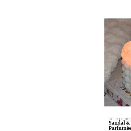
SCENTCHIP
Sandal & 
Parfumée 