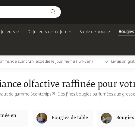
ffuseurs
Diffuseurs de parfum
Sable de bougie
Bougies
mmandé avant 14h, expédié le jour même (lun-ven)
Livraison gra
nce olfactive raffinée pour votr
 haut de gamme Scentchips®. Des fines bougies parfumées aux grosse
umée en
Bougies de table
Bougies 