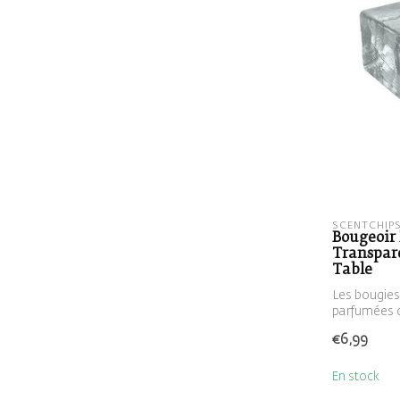
SCENTCHIP
Bougeoir 
Transpar
Table
Les bougies
parfumées q
ode...
€6,99
En stock