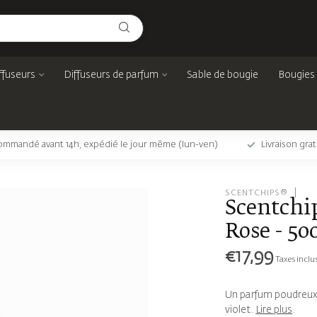
ffuseurs
Diffuseurs de parfum
Sable de bougie
Bougies
mmandé avant 14h, expédié le jour même (lun-ven)
Livraison gra
SCENTCHIPS®
Scentchip
Rose - 5
€17,99
Taxes inclu
Un parfum poudreux e
violet.
Lire plus
.