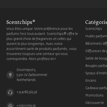
Scentchips®
Catégori
Vous êtes unique. Votre préférence pour les
Scentchips
parfums l'est tout autant. Scentchips® offre le
Huiles parfu
plus grand choix de fragrances et celles qui
Bâtonnets dif
durent le plus longtemps. Avec notre
assortiment varié de produits parfumés, vous
Diffuseurs de
trouverez toujours une senteur qui vous
Sable de boug
correspondra. Alors profitez-en !
Bougies parf
Doornepol 5
Sprays d'intér
5301 LV Zaltbommel
Netherlands
Encens
Cadeaux parf
+31418636536
Promotions
Découverte
+31611177036