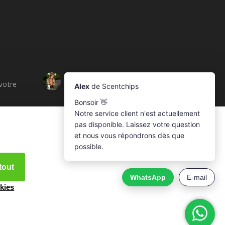
votre
tout
kies
e.nl