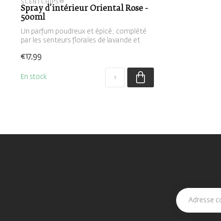
SCENTCHIPS®
Spray d'intérieur Oriental Rose -
500ml
Un parfum poudreux et épicé, complété
par les senteurs florales de lavande et
de...
€17,99
En stock