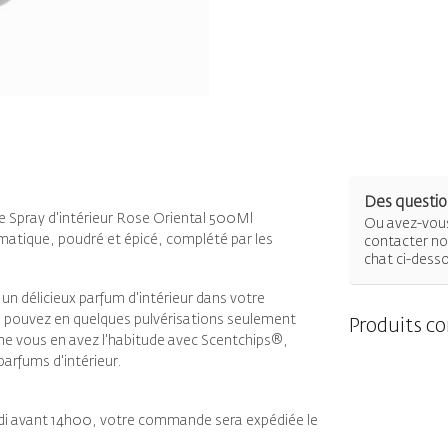
Des question
le Spray d'intérieur Rose Oriental 500Ml
Ou avez-vous
matique, poudré et épicé, complété par les
contacter not
chat ci-dess
 un délicieux parfum d'intérieur dans votre
us pouvez en quelques pulvérisations seulement
Produits c
me vous en avez l'habitude avec Scentchips®,
arfums d'intérieur.
redi avant 14h00, votre commande sera expédiée le