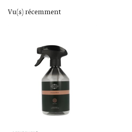
Couleur
Rose
Vu(s) récemment
Odeur
Oriental Rose