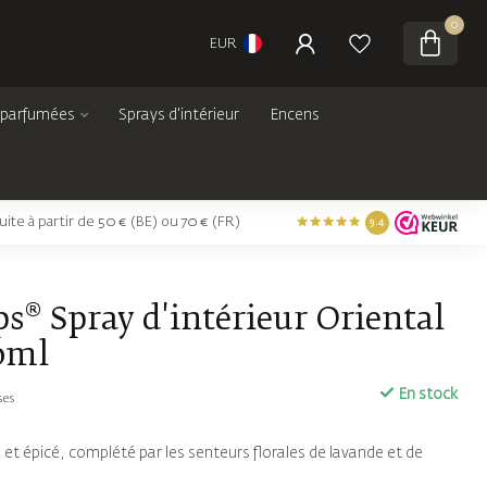
0
EUR
 parfumées
Sprays d'intérieur
Encens
tuite à partir de 50 € (BE) ou 70 € (FR)
9.4
s® Spray d'intérieur Oriental
00ml
En stock
ses
t épicé, complété par les senteurs florales de lavande et de