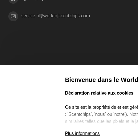
service.nl@worldofscentchips.com
Bienvenue dans le World
select language
Déclaration relative aux cookies
Ce site est la propriété de et est g
: 'Scentchips', 'nous' ou 'notre'). No
similaires telles que les pixels et le 
Cette Politique de Cookies décrit ce
Plus informations
Coo
utilisons, à quelles fins nous les ut