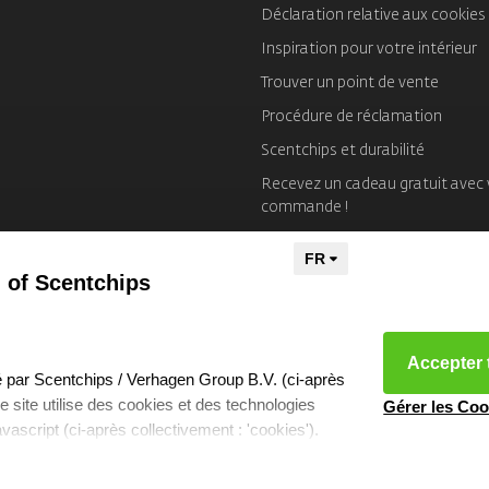
Déclaration relative aux cookies
Inspiration pour votre intérieur
Trouver un point de vente
Procédure de réclamation
Scentchips et durabilité
Recevez un cadeau gratuit avec 
commande !
Mentions Légales
 of Scentchips
Accepter 
éré par Scentchips / Verhagen Group B.V. (ci-après
tre site utilise des cookies et des technologies
Gérer les Coo
javascript (ci-après collectivement : 'cookies').
 que sont les cookies, quels cookies nous
kies resetten
- Copyright 2026 Scentchips® - Powered by
webshop-servic
ilisons et avec quels partenaires nous collaborons