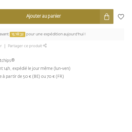
Ajouter au panier
avant
15:18:32
pour une expédition aujourd'hui !
r
Partager ce produit
entchips®
14h, expédié le jour même (lun-ven)
e à partir de 50 € (BE) ou 70 € (FR)