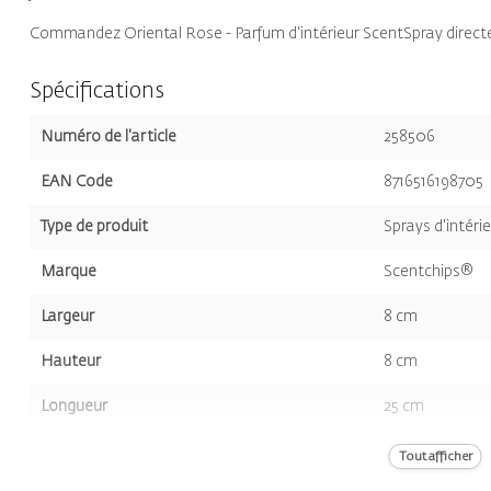
Commandez Oriental Rose - Parfum d'intérieur ScentSpray directe
Spécifications
Numéro de l'article
258506
EAN Code
8716516198705
Type de produit
Sprays d'intéri
Marque
Scentchips®
Largeur
8 cm
Hauteur
8 cm
Longueur
25 cm
Volume
500 ml
Tout afficher