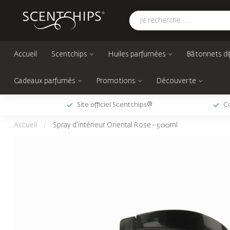
Accueil
Scentchips
Huiles parfumées
Bâtonnets di
Cadeaux parfumés
Promotions
Découverte
Site officiel Scentchips®
Co
Accueil
/
Spray d'intérieur Oriental Rose - 500ml