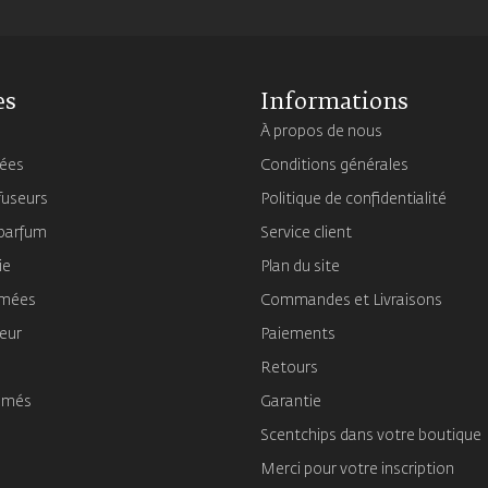
es
Informations
À propos de nous
mées
Conditions générales
fuseurs
Politique de confidentialité
 parfum
Service client
ie
Plan du site
umées
Commandes et Livraisons
ieur
Paiements
Retours
umés
Garantie
Scentchips dans votre boutique
Merci pour votre inscription