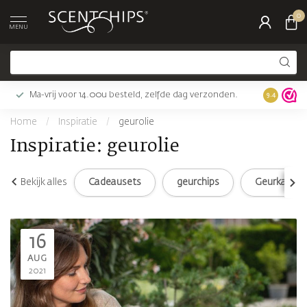
0
MENU
Ma-vrij voor 14.00u besteld, zelfde dag verzonden.
Gratis bez
9.4
Home
/
Inspiratie
/
geurolie
Inspiratie: geurolie
Bekijk alles
Cadeausets
geurchips
Geurkaarse
16
AUG
2021