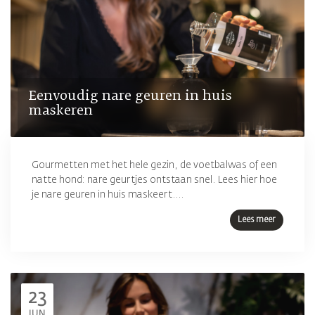
Eenvoudig nare geuren in huis
maskeren
Gourmetten met het hele gezin, de voetbalwas of een
natte hond: nare geurtjes ontstaan snel. Lees hier hoe
je nare geuren in huis maskeert....
Lees meer
23
JUN