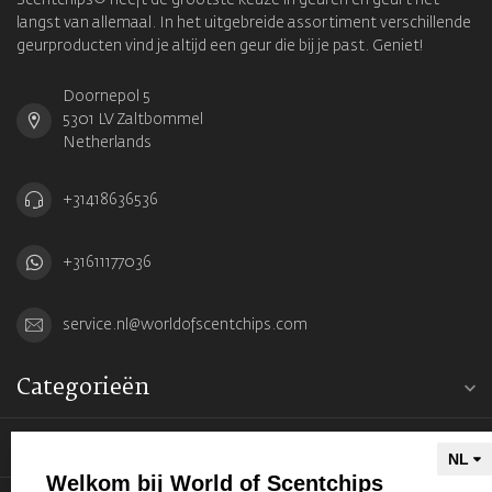
Scentchips® heeft de grootste keuze in geuren en geurt het
langst van allemaal. In het uitgebreide assortiment verschillende
geurproducten vind je altijd een geur die bij je past. Geniet!
Doornepol 5
5301 LV Zaltbommel
Netherlands
+31418636536
+31611177036
service.nl@worldofscentchips.com
Categorieën
Informatie
Welkom bij World of Scentchips