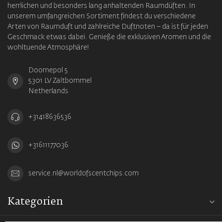
herrlichen und besonders lang anhaltenden Raumdüften. In
unserem umfangreichen Sortiment findest du verschiedene
Arten von Raumduft und zahlreiche Duftnoten – da ist für jeden
Geschmack etwas dabei. Genieße die exklusiven Aromen und die
wohltuende Atmosphäre!
Doornepol 5
5301 LV Zaltbommel
Netherlands
+31418636536
+31611177036
service.nl@worldofscentchips.com
Kategorien