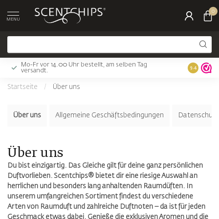
0
MENU
Mo-Fr vor 14.00 Uhr bestellt, am selben Tag
Gratis Ver
9.4
versandt.
Startseite
/
Über uns
Über uns
Allgemeine Geschäftsbedingungen
Datenschutz
Über uns
Du bist einzigartig. Das Gleiche gilt für deine ganz persönlichen
Duftvorlieben. Scentchips® bietet dir eine riesige Auswahl an
herrlichen und besonders lang anhaltenden Raumdüften. In
unserem umfangreichen Sortiment findest du verschiedene
Arten von Raumduft und zahlreiche Duftnoten – da ist für jeden
Geschmack etwas dabei. Genieße die exklusiven Aromen und die