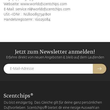
Webseite: www.worldofscentchips.com
E-Mail:
service.nl@worldofscentchips.com
USt.-IDNr..: NL800897341B01
Handelsregisternr.: 16025084
Jetzt zum Newsletter anmelden!
Erfahre direkt von neuen Angeboten & bleib auf dem Laufenden
Scentchips®
Du bist einzigartig. Das Gleiche gilt für deine ganz persönlichen
Duftvorlieben. Scentchips® bietet dir eine riesige Auswahl an