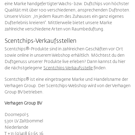
eine Marke handgefertigter Wachs- bzw. Duftchips von höchster
Qualität mit über 100 verschiedenen, ansprechenden Duftnoten.
Unsere Vision: „In jedem Raum des Zuhauses ein ganz eigenes
Dufterlebnis kreieren“. Mittlerweile bietet unsere Marke
zahlreiche verschiedene Arten von Raumbeduftung.
Scentchips-Verkaufsstellen
Scentchips®-Produkte sind in zahlreichen Geschäften vor Ort
sowie online in unserem Webshop erhältlich. Möchtest du den
Duftgenuss unserer Produkte live erleben? Dann kannst du hier
die nächstgelegene
Scentchips-Verkaufsstelle
finden.
Scentchips® ist eine eingetragene Marke und Handelsname der
Verhagen Group. Der Scentchips-Webshop wird von der Verhagen
Group BV betrieben.
Verhagen Group BV
Doornepol 5
5301 LV Zaltbommel
Niederlande
T +31 (0)418 63 65 36