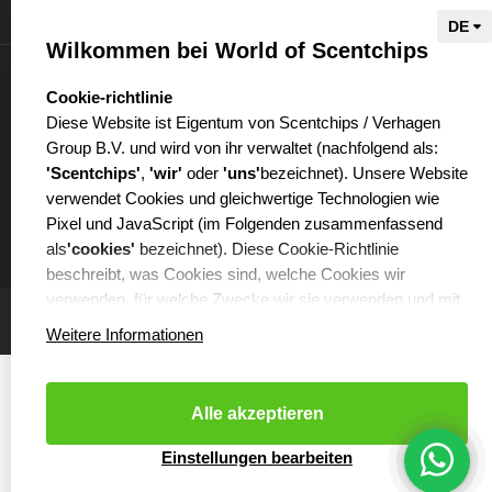
Informationen
Wilkommen bei World of Scentchips
Mein Konto
select language
Cookie-richtlinie
Diese Website ist Eigentum von Scentchips / Verhagen
Group B.V. und wird von ihr verwaltet (nachfolgend als:
'Scentchips'
,
'wir'
oder
'uns'
bezeichnet). Unsere Website
verwendet Cookies und gleichwertige Technologien wie
€
Pixel und JavaScript (im Folgenden zusammenfassend
als
'cookies'
bezeichnet). Diese Cookie-Richtlinie
beschreibt, was Cookies sind, welche Cookies wir
verwenden, für welche Zwecke wir sie verwenden und mit
welchen Partnern wir dabei zusammenarbeiten.
Weitere Informationen
WAS SIND COOKIES?
Cookies sind kleine Textdateien, die von der Webseite, die
Alle akzeptieren
Sie besuchen, auf Ihrem Computer oder Ihrem Handy
platziert werden. Cookies können unter anderem dafür
Cookies resetten
- Copyright 2026 Scentchips® - Powered by
Einstellungen bearbeiten
webshop-service.nl
verwendet werden, Websites effizienter zu machen oder