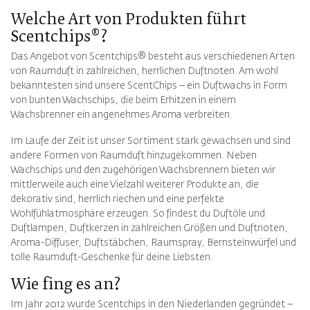
Welche Art von Produkten führt
Scentchips®?
Das Angebot von Scentchips® besteht aus verschiedenen Arten
von Raumduft in zahlreichen, herrlichen Duftnoten. Am wohl
bekanntesten sind unsere ScentChips – ein Duftwachs in Form
von bunten Wachschips, die beim Erhitzen in einem
Wachsbrenner ein angenehmes Aroma verbreiten.
Im Laufe der Zeit ist unser Sortiment stark gewachsen und sind
andere Formen von Raumduft hinzugekommen. Neben
Wachschips und den zugehörigen Wachsbrennern bieten wir
mittlerweile auch eine Vielzahl weiterer Produkte an, die
dekorativ sind, herrlich riechen und eine perfekte
Wohlfühlatmosphäre erzeugen. So findest du Duftöle und
Duftlampen, Duftkerzen in zahlreichen Größen und Duftnoten,
Aroma-Diffuser, Duftstäbchen, Raumspray, Bernsteinwürfel und
tolle Raumduft-Geschenke für deine Liebsten.
Wie fing es an?
Im Jahr 2012 wurde Scentchips in den Niederlanden gegründet –