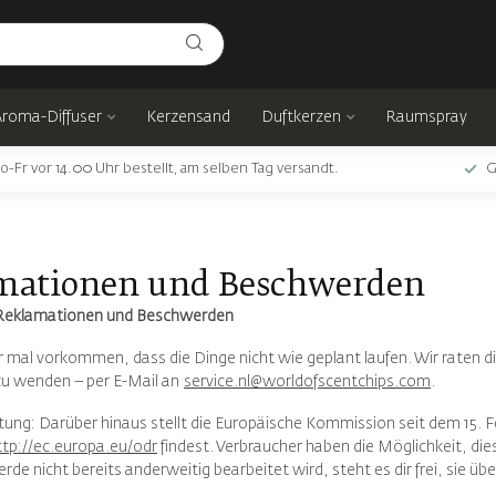
Aroma-Diffuser
Kerzensand
Duftkerzen
Raumspray
o-Fr vor 14.00 Uhr bestellt, am selben Tag versandt.
G
mationen und Beschwerden
r Reklamationen und Beschwerden
 mal vorkommen, dass die Dinge nicht wie geplant laufen. Wir raten d
 zu wenden – per E-Mail an
service.nl@worldofscentchips.com
.
tung: Darüber hinaus stellt die Europäische Kommission seit dem 15. F
ttp://ec.europa.eu/odr
findest. Verbraucher haben die Möglichkeit, dies
de nicht bereits anderweitig bearbeitet wird, steht es dir frei, sie üb