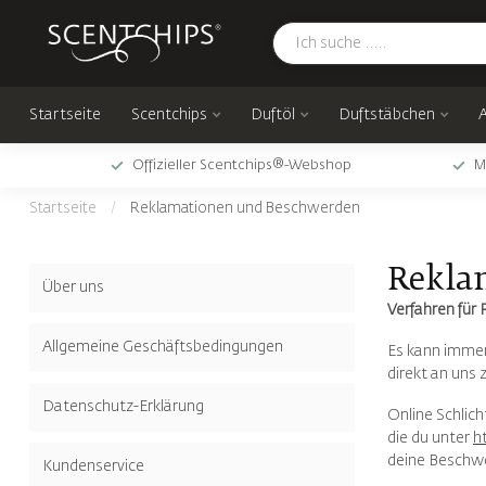
Startseite
Scentchips
Duftöl
Duftstäbchen
Offizieller Scentchips®-Webshop
M
Startseite
/
Reklamationen und Beschwerden
Rekla
Über uns
Verfahren fü
Allgemeine Geschäftsbedingungen
Es kann immer
direkt an uns
Datenschutz-Erklärung
Online Schlich
die du unter
h
deine Beschwer
Kundenservice