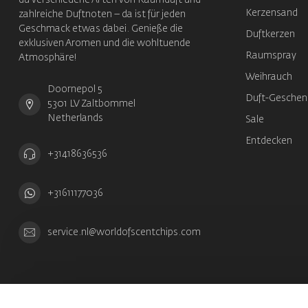
du verschiedene Arten von Raumduft und
Kerzensand
zahlreiche Duftnoten – da ist für jeden
Geschmack etwas dabei. Genieße die
Duftkerzen
exklusiven Aromen und die wohltuende
Raumspray
Atmosphäre!
Weihrauch
Doornepol 5
Duft-Geschen
5301 LV Zaltbommel
Netherlands
Sale
Entdecken
+31418636536
+31611177036
service.nl@worldofscentchips.com