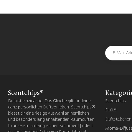
Scentchips®
Kategori
Du bist einzigartig. Das Gleiche gilt für deine
Scentchips
ganz persönlichen Duftvorlieben. Scentchips®
Duftöl
bietet dir eine riesige Auswahl an herrlichen
Duftstäbchen
und besonders lang anhaltenden Raumdüften.
In unserem umfangreichen Sortiment findest
Aroma-Diffus