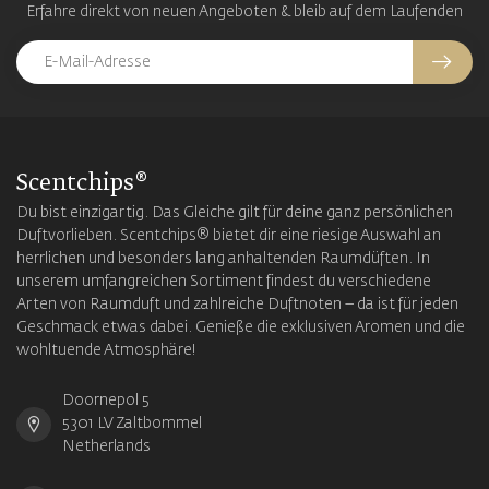
Erfahre direkt von neuen Angeboten & bleib auf dem Laufenden
Scentchips®
Du bist einzigartig. Das Gleiche gilt für deine ganz persönlichen
Duftvorlieben. Scentchips® bietet dir eine riesige Auswahl an
herrlichen und besonders lang anhaltenden Raumdüften. In
unserem umfangreichen Sortiment findest du verschiedene
Arten von Raumduft und zahlreiche Duftnoten – da ist für jeden
Geschmack etwas dabei. Genieße die exklusiven Aromen und die
wohltuende Atmosphäre!
Doornepol 5
5301 LV Zaltbommel
Netherlands