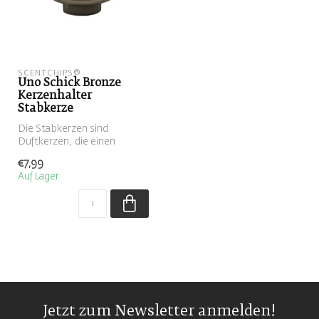
SCENTCHIPS®
Uno Schick Bronze
Kerzenhalter
Stabkerze
Die Stabkerzen sind
Duftkerzen, die einen
wunderbaren Duft
€7,99
verbreiten. Sie sind ...
Auf Lager
Jetzt zum Newsletter anmelden!