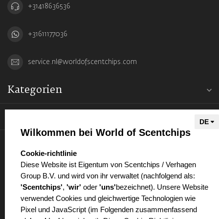
+31418636536
+31611177036
service.nl@worldofscentchips.com
Kategorien
Informationen
Wilkommen bei World of Scentchips
Mein Konto
select language
Cookie-richtlinie
Diese Website ist Eigentum von Scentchips / Verhagen
Group B.V. und wird von ihr verwaltet (nachfolgend als:
'Scentchips'
,
'wir'
oder
'uns'
bezeichnet). Unsere Website
verwendet Cookies und gleichwertige Technologien wie
€
Pixel und JavaScript (im Folgenden zusammenfassend