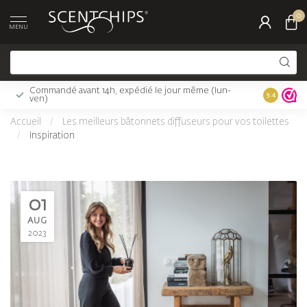
0
MENU
Commandé avant 14h, expédié le jour même (lun-
Livraison 
9.4
ven)
Accueil
/
Les meilleurs bâtonnets diffuseurs pour vos toilettes
/
Inspiration
01
AUG
2023