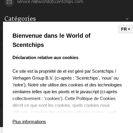
service.nl@worldofscentchips.com
Catégories
Informations
Bienvenue dans le World of
Scentchips
Mon compte
select language
Déclaration relative aux cookies
Ce site est la propriété de et est géré par Scentchips /
Verhagen Group B.V. (ci-après : 'Scentchips', 'nous' ou
'notre'). Notre site utilise des cookies et des technologies
€
similaires telles que les pixels et le javascript (ci-après
collectivement : 'cookies'). Cette Politique de Cookies
décrit ce que sont les cookies, quels cookies nous
utilisons, à quelles fins nous les utilisons et avec quels
partenaires nous collaborons à cet effet.
Plus informations
QUE SONT LES COOKIES ?