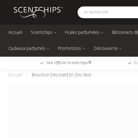
Accueil
Scentchips
Huiles parfumées
Bâtonnets di
Cadeaux parfumés
Promotions
Découverte
Site officiel Scentchips®
Co
Accueil
/
Bouchon Décoratif En Zinc Noir