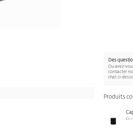
Des question
Ou avez-vous
contacter not
chat ci-dess
Produits c
Cap
En 