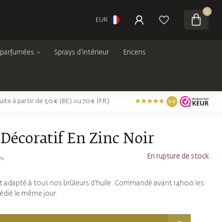
0
EUR
 parfumées
Sprays d'intérieur
Encens
tuite à partir de 50 € (BE) ou 70 € (FR)
9.4
Décoratif En Zinc Noir
En rupture de stock
es
t adapté à tous nos brûleurs d'huile. Commandé avant 14h00 les
édié le même jour.