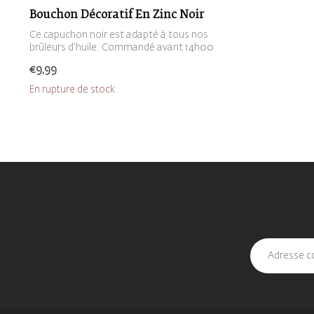
Bouchon Décoratif En Zinc Noir
Ce capuchon noir est adapté à tous nos
brûleurs d'huile. Commandé avant 14h00
le...
€9,99
En rupture de stock