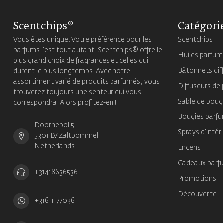
Scentchips®
Catégori
Vous êtes unique. Votre préférence pour les
Scentchips
parfums l'est tout autant. Scentchips® offre le
Huiles parfu
plus grand choix de fragrances et celles qui
Bâtonnets dif
durent le plus longtemps. Avec notre
assortiment varié de produits parfumés, vous
Diffuseurs de
trouverez toujours une senteur qui vous
Sable de boug
correspondra. Alors profitez-en !
Bougies parf
Doornepol 5
Sprays d'intér
5301 LV Zaltbommel
Netherlands
Encens
Cadeaux parf
+31418636536
Promotions
Découverte
+31611177036