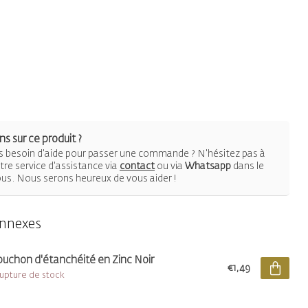
s sur ce produit ?
 besoin d'aide pour passer une commande ? N'hésitez pas à
re service d'assistance via
contact
ou via
Whatsapp
dans le
ous. Nous serons heureux de vous aider !
onnexes
uchon d'étanchéité en Zinc Noir
€1,49
rupture de stock