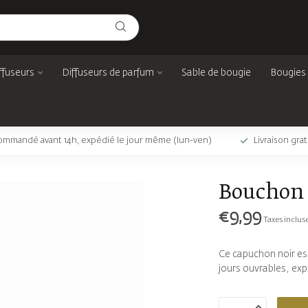
ffuseurs
Diffuseurs de parfum
Sable de bougie
Bougies
mmandé avant 14h, expédié le jour même (lun-ven)
Livraison gra
Bouchon 
€9,99
Taxes inclus
Ce capuchon noir es
jours ouvrables, exp