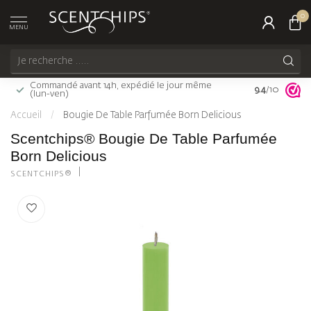
0
MENU
Commandé avant 14h, expédié le jour même
Livraison gra
9.4
/10
(lun-ven)
(FR)
Accueil
/
Bougie De Table Parfumée Born Delicious
Scentchips® Bougie De Table Parfumée
Born Delicious
SCENTCHIPS®