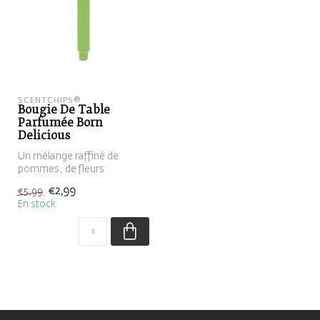
SCENTCHIPS®
Bougie De Table
Parfumée Born
Delicious
Un mélange raffiné de
pommes, de fleurs
exotiques et de bois crée un
€2,99
€5,99
parfum natu...
En stock