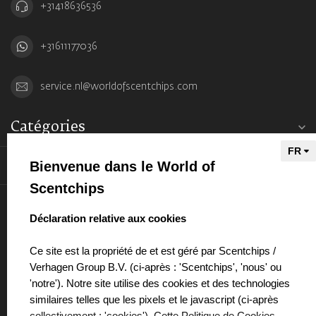
+31418636536
+31611177036
service.nl@worldofscentchips.com
Catégories
Bienvenue dans le World of
Informations
Scentchips
Mon compte
select language
Déclaration relative aux cookies
Ce site est la propriété de et est géré par Scentchips /
Verhagen Group B.V. (ci-après : 'Scentchips', 'nous' ou
'notre'). Notre site utilise des cookies et des technologies
€
similaires telles que les pixels et le javascript (ci-après
collectivement : 'cookies'). Cette Politique de Cookies