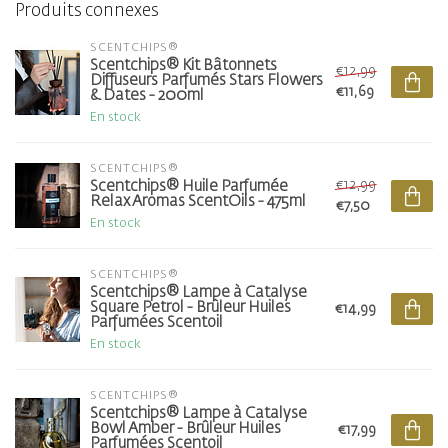
Produits connexes
SCENTCHIPS®
Scentchips® Kit Bâtonnets
€12,99
Diffuseurs Parfumés Stars Flowers
€11,69
& Dates - 200ml
En stock
SCENTCHIPS®
€12,99
Scentchips® Huile Parfumée
Relax Aromas ScentOils - 475ml
€7,50
En stock
SCENTCHIPS®
Scentchips® Lampe à Catalyse
Square Petrol - Brûleur Huiles
€14,99
Parfumées Scentoil
En stock
SCENTCHIPS®
Scentchips® Lampe à Catalyse
Bowl Amber - Brûleur Huiles
€17,99
Parfumées Scentoil