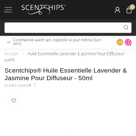
0
MENU
Commandé avant 14h, expédié le jour même (lun-
Livraison 
9.4
ven)
Accueil
/
Huile Essentielle Lavender & Jasmine Pour Diffuseur -
50ml
Scentchips® Huile Essentielle Lavender &
Jasmine Pour Diffuseur - 50ml
SCENTCHIPS®