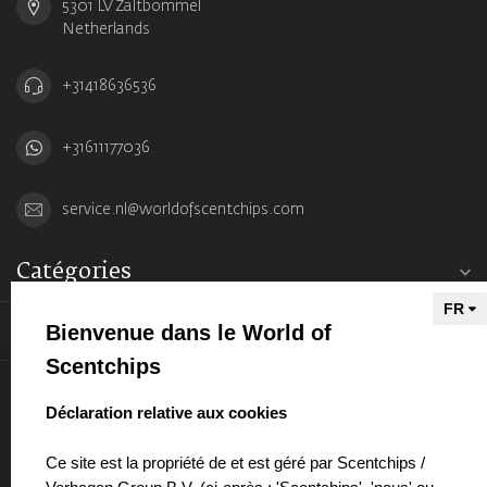
5301 LV Zaltbommel
Netherlands
+31418636536
+31611177036
service.nl@worldofscentchips.com
Catégories
Bienvenue dans le World of
Informations
Scentchips
Mon compte
select language
Déclaration relative aux cookies
Ce site est la propriété de et est géré par Scentchips /