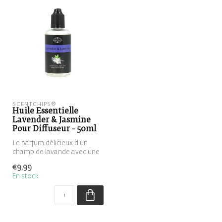
SCENTCHIPS®
Huile Essentielle
Lavender & Jasmine
Pour Diffuseur - 50ml
Le parfum délicieux d'un
champ de lavande avec une
fraîcheur supplémentaire
€9,99
grâc...
En stock