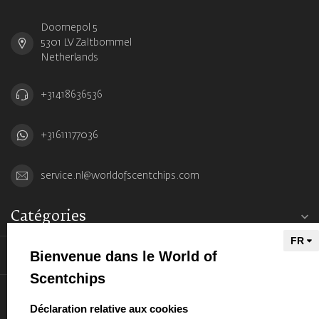
Doornepol 5
5301 LV Zaltbommel
Netherlands
+31418636536
+31611177036
service.nl@worldofscentchips.com
Catégories
Bienvenue dans le World of
Informations
Scentchips
Mon compte
select language
Déclaration relative aux cookies