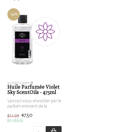
-42%
SCENTCHIPS®
Huile Parfumée Violet
Sky ScentOils - 475ml
Laissez-vous envoûter par le
parfum enivrant de la
lavande fraîchement cueillie.
€7,50
€12,99
En stock