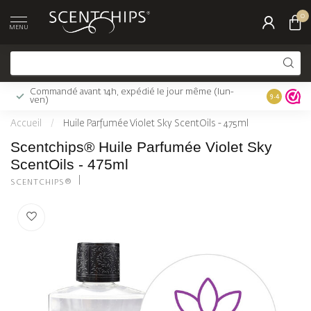
0
MENU
Commandé avant 14h, expédié le jour même (lun-
Livraison 
9.4
ven)
Accueil
/
Huile Parfumée Violet Sky ScentOils - 475ml
Scentchips® Huile Parfumée Violet Sky
ScentOils - 475ml
SCENTCHIPS®