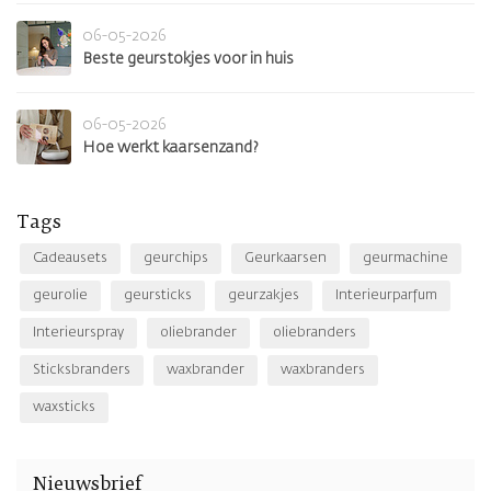
06-05-2026
Beste geurstokjes voor in huis
06-05-2026
Hoe werkt kaarsenzand?
Tags
Cadeausets
geurchips
Geurkaarsen
geurmachine
geurolie
geursticks
geurzakjes
Interieurparfum
Interieurspray
oliebrander
oliebranders
Sticksbranders
waxbrander
waxbranders
waxsticks
Nieuwsbrief