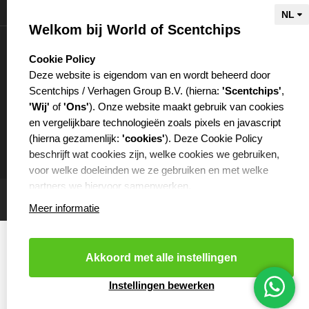
Informatie
Welkom bij World of Scentchips
Mijn account
select language
Cookie Policy
Deze website is eigendom van en wordt beheerd door
Scentchips / Verhagen Group B.V. (hierna:
'Scentchips'
,
'Wij'
of
'Ons'
). Onze website maakt gebruik van cookies
en vergelijkbare technologieën zoals pixels en javascript
€
(hierna gezamenlijk:
'cookies'
). Deze Cookie Policy
beschrijft wat cookies zijn, welke cookies we gebruiken,
voor welke doeleinden we ze gebruiken en met welke
partners we hiervoor samenwerken.
Meer informatie
WAT ZIJN COOKIES?
Cookies zijn kleine tekstbestanden die worden opgeslagen
op je computer of op je mobiele telefoon door de website
Akkoord met alle instellingen
die je bezoekt. Cookies kunnen onder andere worden
gebruikt om websites efficiënter te laten functioneren of ze
Cookies resetten
- Copyright 2026 Scentchips® - Powered by
Instellingen bewerken
webshop-service.nl
worden bijvoorbeeld gebruikt om ervoor te zorgen dat