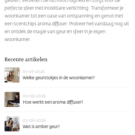
geuren, verbetert de luchtvochtigheid en zorgt voor de
perfecte sfeer met instelbare verlichting. Transformeer je
woonkamer tot een oase van ontspanning en genot met
een Scentchips aroma diffuser. Probeer het vandaag nog uit
en ontdek de magie van geur en sfeer in je eigen
woonkamer.
Recente artikelen
01-07-2026
Welke geurstokjes in de woonkamer?
03-06-2026
Hoe werkt een aroma diffuser?
03-06-2026
Wat is amber geur?