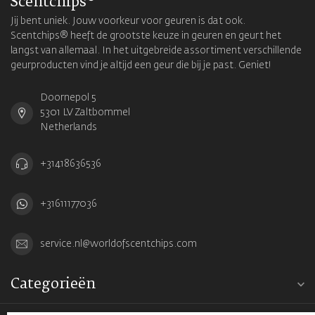
Scentchips®
Jij bent uniek. Jouw voorkeur voor geuren is dat ook.
Scentchips® heeft de grootste keuze in geuren en geurt het
langst van allemaal. In het uitgebreide assortiment verschillende
geurproducten vind je altijd een geur die bij je past. Geniet!
Doornepol 5
5301 LV Zaltbommel
Netherlands
+31418636536
+31611177036
service.nl@worldofscentchips.com
Categorieën