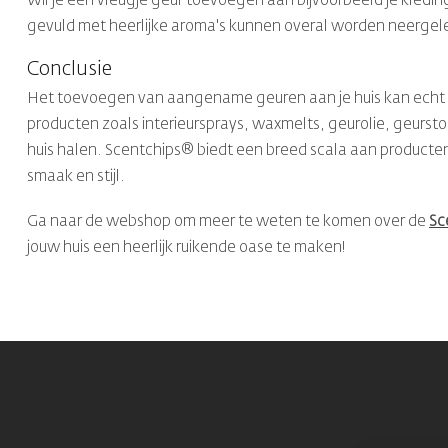
Wil je een vleugje geur toevoegen aan bijvoorbeeld je kledin
gevuld met heerlijke aroma's kunnen overal worden neergeleg
Conclusie
Het toevoegen van aangename geuren aan je huis kan echt he
producten zoals interieursprays, waxmelts, geurolie, geurstok
huis halen. Scentchips® biedt een breed scala aan producten en
smaak en stijl.
Ga naar de webshop om meer te weten te komen over de
Sc
jouw huis een heerlijk ruikende oase te maken!