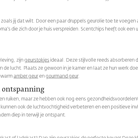
 zoals jij dat wilt. Door een paar druppels geurolie toe te voegen
oma's die zich door je huis verspreiden. Scentchips heeft ook een 
leving, zijn
geurstokjes
ideaal. Deze stijlvolle reeds absorberen d
in de lucht. Plaats ze gewoon in je kamer en laat ze hun werk doen 
ot warm
amber geur
en
gourmand geur
.
t ontspanning
e laten ruiken, maar ze hebben ook nog eens gezondheidsvoordelen
e kunnen ook de luchtvochtigheid verbeteren en een positieve i
dem diep in terwijl je ontspant.