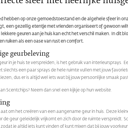
erfecte sfeer met heerlijke huis
oed hebben op onze gemoedstoestand en de algehele sfeer in on
gt, een gezellig etentje met vrienden organiseert of gewoon wil
kere geuren aan je huis kan echt het verschil maken. In dit blo
en ruiken als een oase van rust en comfort.
rige geurbeleving
ur in je huis te verspreiden, is het gebruik van interieursprays. 
et slechts een paar sprays de hele ruimte vullen met jouw favoriet
en, dus er is altijd wel iets wat bij jouw persoonlijke smaak pas
an Scentchips? Neem dan snel een kijkje op hun website.
ving
 gaat om het creëren van een aangename geur in huis. Deze klein
 geur geleidelijk vrijkomt en zich door de ruimte verspreidt. S
dat je altijd iets kunt vinden of kunt mixen dat bij jouw voorkeur