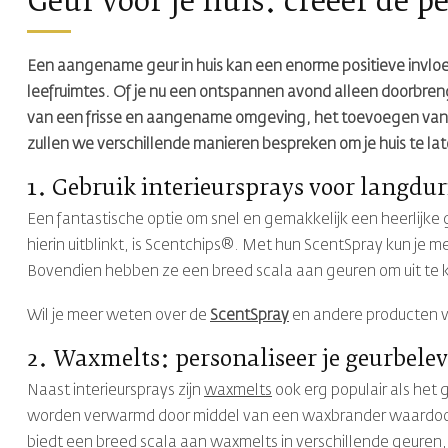
Geur voor je huis: creëer de p
Een aangename geur in huis kan een enorme positieve invl
leefruimtes. Of je nu een ontspannen avond alleen doorbren
van een frisse en aangename omgeving, het toevoegen van lek
zullen we verschillende manieren bespreken om je huis te lat
1. Gebruik interieursprays voor langdu
Een fantastische optie om snel en gemakkelijk een heerlijke ge
hierin uitblinkt, is Scentchips®. Met hun ScentSpray kun je m
Bovendien hebben ze een breed scala aan geuren om uit te kiez
Wil je meer weten over de
ScentSpray
en andere producten v
2. Waxmelts:
personaliseer je geurbele
Naast interieursprays zijn
waxmelts
ook erg populair als het
worden verwarmd door middel van een waxbrander waardoor de
biedt een breed scala aan waxmelts in verschillende geuren, zo