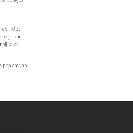
leine zakjes
sfeer. Met
ete geur in
 bij jouw
helpen om van