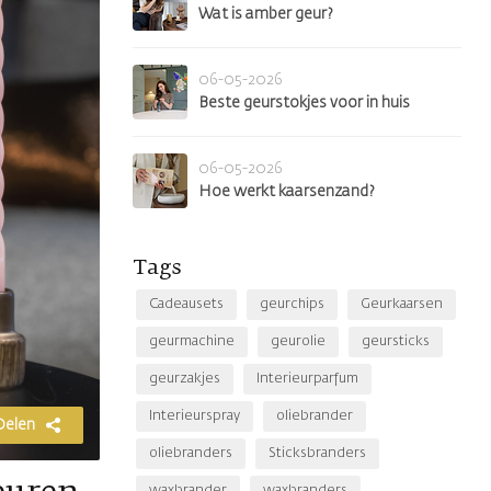
Wat is amber geur?
06-05-2026
Beste geurstokjes voor in huis
06-05-2026
Hoe werkt kaarsenzand?
Tags
Cadeausets
geurchips
Geurkaarsen
geurmachine
geurolie
geursticks
geurzakjes
Interieurparfum
Interieurspray
oliebrander
Delen
oliebranders
Sticksbranders
waxbrander
waxbranders