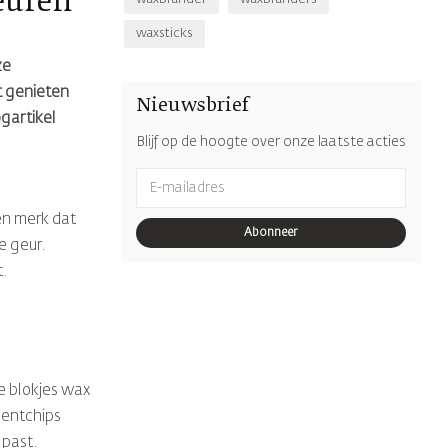
geuren
waxsticks
ze
t genieten
Nieuwsbrief
gartikel
Blijf op de hoogte over onze laatste acties
Een merk dat
Abonneer
e geur.
t.
e blokjes wax
centchips
 past.