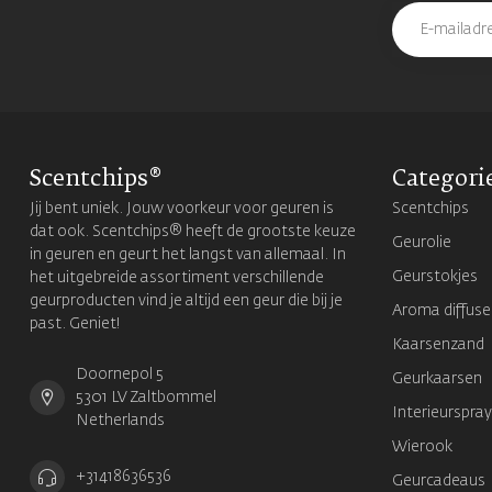
Scentchips®
Categori
Jij bent uniek. Jouw voorkeur voor geuren is
Scentchips
dat ook. Scentchips® heeft de grootste keuze
Geurolie
in geuren en geurt het langst van allemaal. In
Geurstokjes
het uitgebreide assortiment verschillende
geurproducten vind je altijd een geur die bij je
Aroma diffuse
past. Geniet!
Kaarsenzand
Doornepol 5
Geurkaarsen
5301 LV Zaltbommel
Interieurspray
Netherlands
Wierook
+31418636536
Geurcadeaus