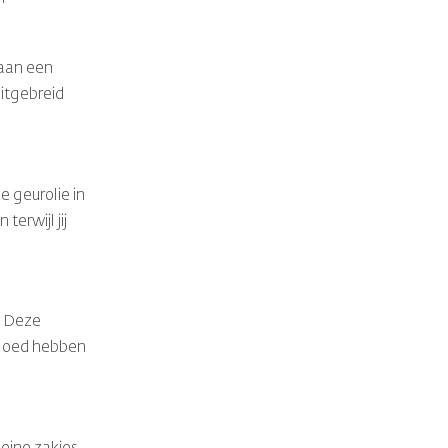
 aan een
uitgebreid
e geurolie in
terwijl jij
! Deze
nvloed hebben