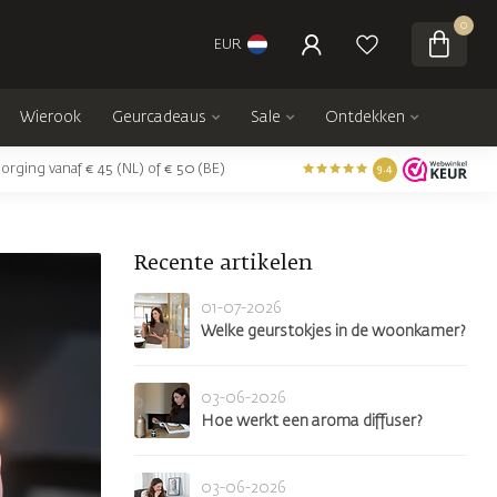
0
EUR
Wierook
Geurcadeaus
Sale
Ontdekken
orging vanaf € 45 (NL) of € 50 (BE)
9.4
Recente artikelen
01-07-2026
Welke geurstokjes in de woonkamer?
03-06-2026
Hoe werkt een aroma diffuser?
03-06-2026