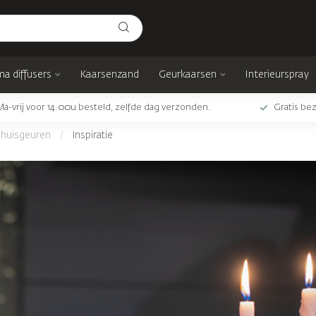
a diffusers
Kaarsenzand
Geurkaarsen
Interieurspray
Ma-vrij voor 14.00u besteld, zelfde dag verzonden.
Gratis bez
e huisgeuren
/
Inspiratie