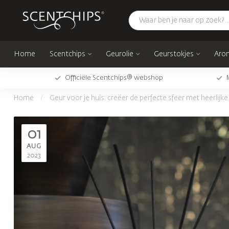
Home
Scentchips
Geurolie
Geurstokjes
Arom
Officiële Scentchips® webshop
Home
/
Geur voor je huis: creëer de perfecte sfeer met heerlijk
01
AUG
2023