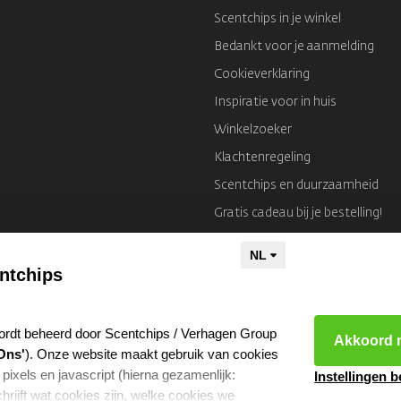
Scentchips in je winkel
Bedankt voor je aanmelding
Cookieverklaring
Inspiratie voor in huis
Winkelzoeker
Klachtenregeling
Scentchips en duurzaamheid
Gratis cadeau bij je bestelling!
Colofon
ntchips
ordt beheerd door Scentchips / Verhagen Group
Akkoord m
Ons'
). Onze website maakt gebruik van cookies
 pixels en javascript (hierna gezamenlijk:
Instellingen 
hrijft wat cookies zijn, welke cookies we