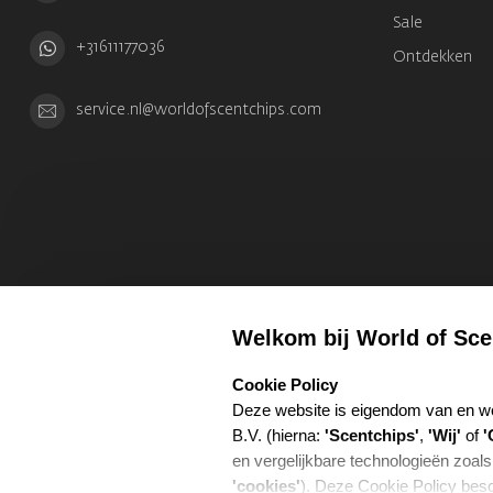
Sale
+31611177036
Ontdekken
service.nl@worldofscentchips.com
Welkom bij World of Sce
select language
Cookie Policy
Deze website is eigendom van en w
B.V. (hierna:
'Scentchips'
,
'Wij'
of
'
en vergelijkbare technologieën zoals
'cookies'
). Deze Cookie Policy besc