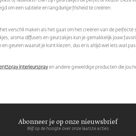
gkast of ladekast? Dan zijn geurzakjes de perfecte keuze! Deze k
d om een subtiele en langdurige frisheid te creëren.
t verschil maken als het gaat om het creëren van de perfecte 
jes, aroma diffusers en geurzakjes kun je gemakkelijk jouw favori
 geuren waaruit je kunt kiezen, dus er is altijd wel iets wat past
entSpray interieurspray
en andere geweldige producten die jou 
Abonneer je op onze nieuwsbrief
Blijf op de hoogte over onze laatste acties