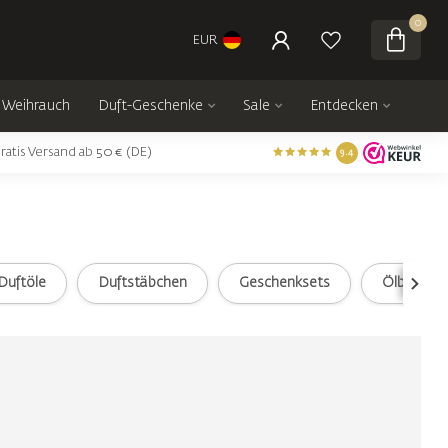
0
EUR
Weihrauch
Duft-Geschenke
Sale
Entdecken
ratis Versand ab 50 € (DE)
9.4
Duftöle
Duftstäbchen
Geschenksets
Ölbrenner