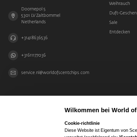
Weihrauch
Doornepol 5
Duft-Geschen
5301 LV Zaltbommel
Netherlands
Sale
Entdecken
+31418636536
+31611177036
service.nl@worldofscentchips.com
Wilkommen bei World of
select language
Cookie-richtlinie
Diese Website ist Eigentum von Sce