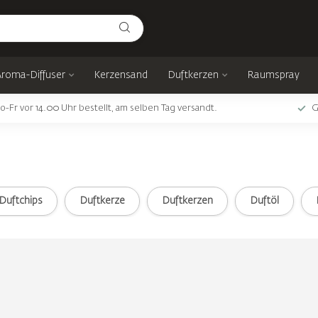
Aroma-Diffuser
Kerzensand
Duftkerzen
Raumspray
o-Fr vor 14.00 Uhr bestellt, am selben Tag versandt.
G
Duftchips
Duftkerze
Duftkerzen
Duftöl