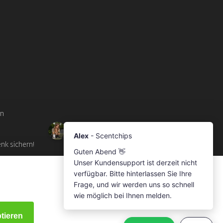
en
enk sichern!
ptieren