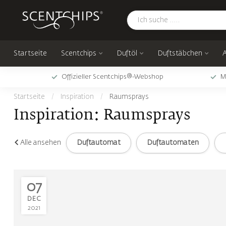
Startseite
Scentchips
Duftöl
Duftstäbchen
Offizieller Scentchips®-Webshop
M
Startseite
/
Inspiration
/
Raumsprays
Inspiration: Raumsprays
Alle ansehen
Duftautomat
Duftautomaten
07
DEC
2021