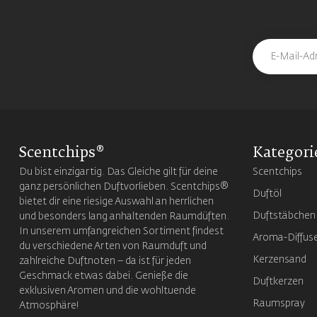
Scentchips®
Kategori
Du bist einzigartig. Das Gleiche gilt für deine
Scentchips
ganz persönlichen Duftvorlieben. Scentchips®
Duftöl
bietet dir eine riesige Auswahl an herrlichen
Duftstäbchen
und besonders lang anhaltenden Raumdüften.
In unserem umfangreichen Sortiment findest
Aroma-Diffus
du verschiedene Arten von Raumduft und
Kerzensand
zahlreiche Duftnoten – da ist für jeden
Geschmack etwas dabei. Genieße die
Duftkerzen
exklusiven Aromen und die wohltuende
Raumspray
Atmosphäre!