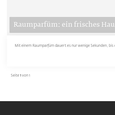
Raumparfüm: ein frisches Hau
Mit einem Raumparfüm dauert es nur wenige Sekunden, bis da
Seite
1
von 1