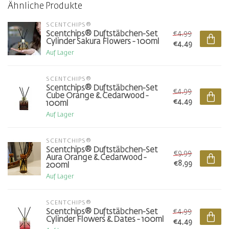
Ähnliche Produkte
SCENTCHIPS®
€4,99
Scentchips® Duftstäbchen-Set
Cylinder Sakura Flowers - 100ml
€4,49
Auf Lager
SCENTCHIPS®
Scentchips® Duftstäbchen-Set
€4,99
Cube Orange & Cedarwood -
€4,49
100ml
Auf Lager
SCENTCHIPS®
Scentchips® Duftstäbchen-Set
€9,99
Aura Orange & Cedarwood -
€8,99
200ml
Auf Lager
SCENTCHIPS®
€4,99
Scentchips® Duftstäbchen-Set
Cylinder Flowers & Dates - 100ml
€4,49