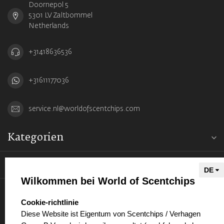
Doornepol 5
5301 LV Zaltbommel
Netherlands
+31418636536
+31611177036
service.nl@worldofscentchips.com
Kategorien
Informationen
Wilkommen bei World of Scentchips
Mein Konto
select language
Cookie-richtlinie
Diese Website ist Eigentum von Scentchips / Verhagen