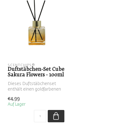
SCENTCHIPS®
Duftstäbchen-Set Cube
Sakura Flowers - 100ml
Dieses Duftstäbchenset
enthält einen goldfarbenen
Reed-Diffuser, gefüllt mit
€4,99
dem...
Auf Lager