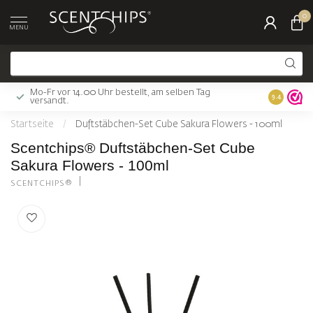
0
MENU
Mo-Fr vor 14.00 Uhr bestellt, am selben Tag
Gratis Ver
9.4
versandt.
Startseite
/
Duftstäbchen-Set Cube Sakura Flowers - 100ml
Scentchips® Duftstäbchen-Set Cube
Sakura Flowers - 100ml
SCENTCHIPS®