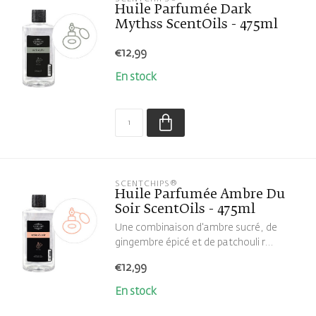
Huile Parfumée Dark
Mythss ScentOils - 475ml
€12,99
En stock
SCENTCHIPS®
Huile Parfumée Ambre Du
Soir ScentOils - 475ml
Une combinaison d'ambre sucré, de
gingembre épicé et de patchouli r...
€12,99
En stock