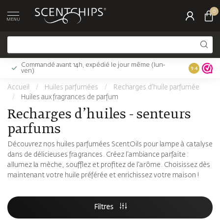
0
MENU
Commandé avant 14h, expédié le jour même (lun-
Livraison 
9.4
ven)
Accueil
/
Huiles parfumées
/
Recharges d'huile parfumée
/
Huiles aux fragrances de parfum
Recharges d’huiles - senteurs
parfums
Découvrez nos huiles parfumées ScentOils pour lampe à catalyse
dans de délicieuses fragrances. Créez l'ambiance parfaite :
allumez la mèche, soufflez et profitez de l'arôme. Choisissez dès
maintenant votre huile préférée et enrichissez votre maison !
Filtres