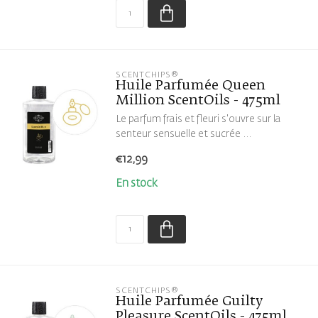
SCENTCHIPS®
Huile Parfumée Queen
Million ScentOils - 475ml
Le parfum frais et fleuri s'ouvre sur la
senteur sensuelle et sucrée ...
€12,99
En stock
SCENTCHIPS®
Huile Parfumée Guilty
Pleasure ScentOils - 475ml