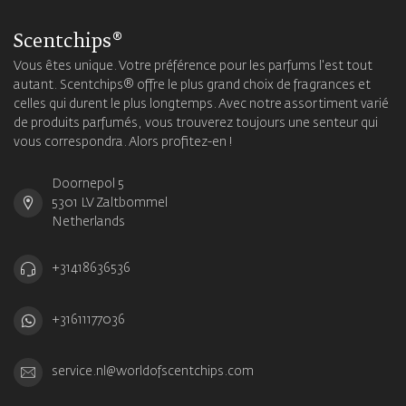
Scentchips®
Vous êtes unique. Votre préférence pour les parfums l'est tout
autant. Scentchips® offre le plus grand choix de fragrances et
celles qui durent le plus longtemps. Avec notre assortiment varié
de produits parfumés, vous trouverez toujours une senteur qui
vous correspondra. Alors profitez-en !
Doornepol 5
5301 LV Zaltbommel
Netherlands
+31418636536
+31611177036
service.nl@worldofscentchips.com