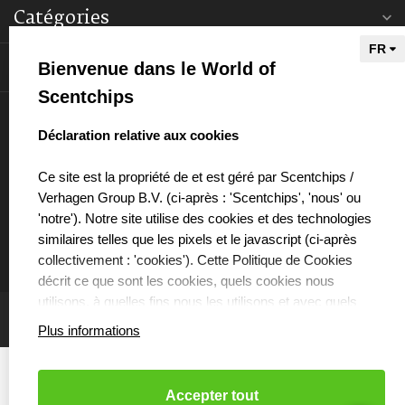
Catégories
Informations
Bienvenue dans le World of
Scentchips
Mon compte
select language
Déclaration relative aux cookies
Ce site est la propriété de et est géré par Scentchips /
Verhagen Group B.V. (ci-après : 'Scentchips', 'nous' ou
'notre'). Notre site utilise des cookies et des technologies
€
similaires telles que les pixels et le javascript (ci-après
collectivement : 'cookies'). Cette Politique de Cookies
décrit ce que sont les cookies, quels cookies nous
utilisons, à quelles fins nous les utilisons et avec quels
partenaires nous collaborons à cet effet.
Plus informations
QUE SONT LES COOKIES ?
Les cookies sont de petits fichiers texte stockés sur votre
Accepter tout