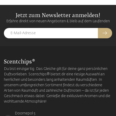
Jetzt zum Newsletter anmelden!
Erfahre direkt von neuen Angeboten & bleib auf dem Laufenden
Scentchips®
Du bist einzigartig. Das Gleiche gilt für deine ganz persönlichen
Duftvorlieben. Scentchips® bietet dir eine riesige Auswahl an
herrlichen und besonders lang anhaltenden Raumdüften. In
unserem umfangreichen Sortiment findest du verschiedene
Arten von Raumduft und zahlreiche Duftnoten – da ist für jeden
Geschmack etwas dabei. Genieße die exklusiven Aromen und die
wohltuende Atmosphäre!
Doornepol 5