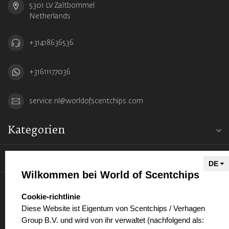
5301 LV Zaltbommel
Netherlands
+31418636536
+31611177036
service.nl@worldofscentchips.com
Kategorien
Informationen
Wilkommen bei World of Scentchips
Mein Konto
select language
Cookie-richtlinie
Diese Website ist Eigentum von Scentchips / Verhagen
Group B.V. und wird von ihr verwaltet (nachfolgend als: