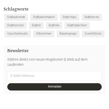
Schlagworte
Duftautomat
Duftautomaten
Duftchips
Duftkerze
Duftkerzen
Duftöl
Duftöle
Duftstäbchen
Geschenksets
Ölbrenner
Raumsprays
ScentSticks
Newsletter
Erfahre direkt von neuen Angeboten & bleib auf dem
Laufenden
Anmelden